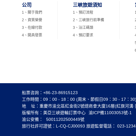
公司
三峽旅遊須知
1、關于我們
1、預訂流程
2、資質榮譽
2、三峽旅行前準備
3、在線付款
3、沿江碼頭
4、開具發票
4、預訂要求
船票咨詢：+86-23-86915123
工作時間：09：00 - 18：00 (周末、節假日09：30 - 17：
地 址：重慶市渝北區紅金街2號總商會大廈16層(紅旗河溝·
版權所有：美亞三峽遊輪訂票中心
渝ICP備11003053號-1
渝公安備：
50011202500449號
旅行社許可證號：L-CQ-CJ00093 旅遊監督電話： 023-1234