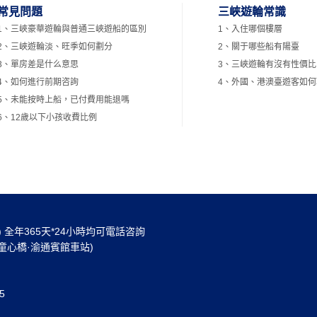
常見問題
三峽遊輪常識
1、三峽豪華遊輪與普通三峽遊船的區別
1、入住哪個樓層
2、三峽遊輪淡、旺季如何劃分
2、關于哪些船有陽臺
3、單房差是什么意思
3、三峽遊輪有沒有性價比
4、如何進行前期咨詢
4、外國、港澳臺遊客如
5、未能按時上船，已付費用能退嗎
6、12歲以下小孩收費比例
30) 全年365天*24小時均可電話咨詢
童心橋·渝通賓館車站)
5