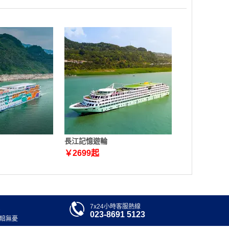
長江記憶遊輪
￥
2699
起

7x24小時客服熱線
023-8691 5123
退賠無憂