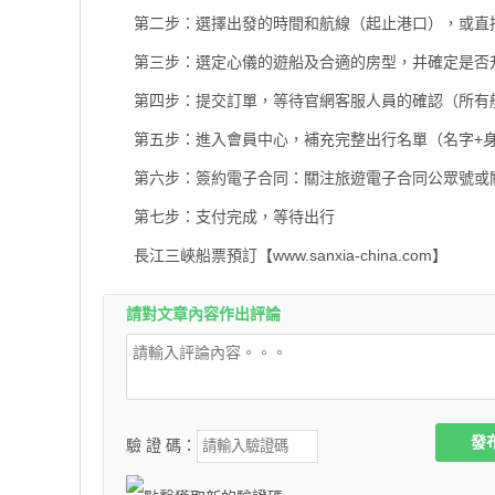
第二步：選擇出發的時間和航線（起止港口），或直
第三步：選定心儀的遊船及合適的房型，并確定是否升
第四步：提交訂單，等待官網客服人員的確認（所有
第五步：進入會員中心，補充完整出行名單（名字+身
第六步：簽約電子合同：關注旅遊電子合同公眾號或
第七步：支付完成，等待出行
長江三峽船票預訂【www.sanxia-china.com】
請對文章內容作出評論
發
驗 證 碼：