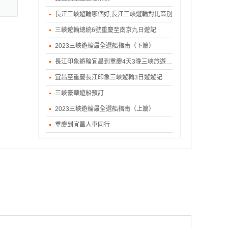
長江三峽遊輪哪個好,長江三峽遊輪對比區別
三峽遊輪總統6號重慶至南京九日遊記
2023三峽遊輪最全選船指南（下篇）
長江印象遊輪宜昌到重慶4天3晚三峽旅遊遊記
宜昌至重慶長江印象三峽遊輪3日遊遊記
三峽豪華遊船預訂
2023三峽遊輪最全選船指南（上篇）
重慶到宜昌人車同行