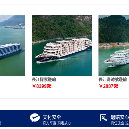
長江探索遊輪
長江奇跡號遊輪
￥
8399
起
￥
2887
起


支付安全
退賠安心
票
官方平臺 預定放心
責任旅企 