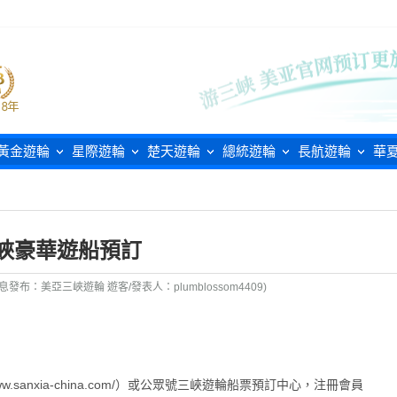
黃金遊輪
星際遊輪
楚天遊輪
總統遊輪
長航遊輪
華
峽豪華遊船預訂
息發布：美亞三峽遊輪 遊客/發表人：plumblossom4409)
.sanxia-china.com/）或公眾號三峽遊輪船票預訂中心，注冊會員