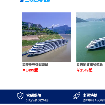
三峽遊輪推薦
星際雅典娜號遊輪
星際阿波羅號遊輪
￥
1499
起
￥
1549
起


官網保障
出票快捷
知名品牌 實力護航
全國聯網 即刻出