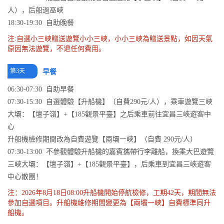
人），后船過巫峽
18:30-19:30 自助晚餐
注:自選小三峽贈送遊覽小小三峽，小小三峽為贈送景點，如因天氣
原因無法遊覽，不退任何費用。
第3天
早餐
06:30-07:30 自助早餐
07:30-15:30 自選體驗【升船機】（自費290元/人），乘車遊覽三峽
大壩：【壇子嶺】+【185觀景平臺】之后乘車前往宜昌三峽遊客中
心
升船機檢修期間改為自費遊覽【兩壩一峽】（自費 290元/人）
07:30-13:00 不參觀體驗升船機的嘉賓攜帶行李離船，換乘大巴遊覽
三峽大壩：【壇子嶺】+【185觀景平臺】，后乘車到宜昌三峽遊客
中心散團！
注：2026年8月18日08:00升船機開始停航檢修，工期42天，期間無法
參加自選項目。升船機維修期間變更為【兩壩一峽】自費標準同升
船機。