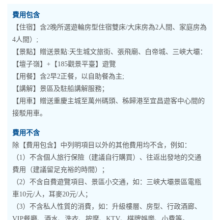
費用包含
【住宿】含2晚所選遊輪房型住宿雙床/大床房為2人間、家庭房為
4人間）;
【景點】贈送景點:天生城文旅街、張飛廟、白帝城、三峽大壩：
【壇子嶺】+【185觀景平臺】遊覽
【用餐】含2早2正餐，以自助餐為主;
【講解】景區及駐船講解服務；
【用車】贈送重慶主城至萬州碼頭、秭歸港至宜昌遊客中心間的
接駁用車。
費用不含
除【費用包含】中列明項目以外的其他費用均不含，例如：
（1）不含個人旅行保險（建議自行購買）、往返出發地的交通
費用（建議留足充裕的時間）；
（2）不含自費遊覽項目、景區小交通，如：三峽大壩景區電瓶
車10元/人，耳麥20元/人；
（3）不含私人性質的消費，如：升級樓層、房型、行政酒廊、
VIP餐廳、酒水、洗衣、按摩、KTV、棋牌娛樂、小費等。