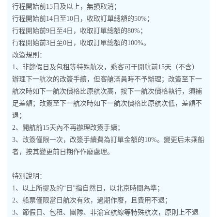
行程開始前15日及以上，無損取消；
行程開始前14日至10日，收取訂單總額的50%；
行程開始前9日至4日，收取訂單總額的80%；
行程開始前3日至0日，收取訂單總額的100%。
改簽規則：
1、非節假日及包租等特殊航次，乘客可于開航前15天（不含）
辦理下一航次的改簽手續，但客艙滿員時不予辦理；改簽至下一
航次時如下一航次價格比原航次高，按下一航次價格執行，須補
足差額；改簽至下一航次時如下一航次價格比原航次低，差額不
退；
2、開航前15天內不再辦理改簽手續；
3、改簽僅限一次，改簽手續費為訂單金額的10%。變更后未乘船
者，按其變更前日期作作廢處理。
特別說明：
1、以上所提及的“日”指自然日，以北京時間為準；
2、船票僅限當日航次有效，過期作廢，且費用不退；
3、節假日、包租、團隊、非渝宜航線等特殊航次，原則上不退