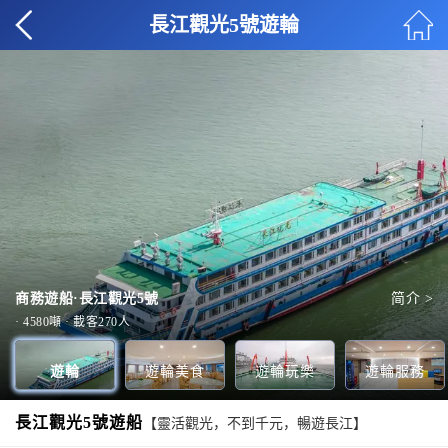
長江觀光5號遊輪
商務遊船·長江觀光5號
餐廳
觀景臺
服務臺
全部美食 >
全部玩樂 >
全部服務 >
简介 >
1層甲板
全部甲板 >
· 4580噸 · 載客270人
遊輪
遊輪美食
遊輪玩樂
遊輪服務
長江觀光5號遊船
【靈活觀光，不到千元，暢遊長江】