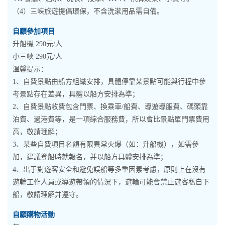
（4）三峽旅遊提倡環保，不含洗漱用品需自備。
自願參加項目
升船機 290元/人
小三峽 290元/人
溫馨提示：
1、自費景點由船方組織安排，具體停靠某景點可能與行程中參
考景點存在差異，具體以船方安排為準；
2、自費景點收費包含門票、換乘車/船費、導遊導服費、碼頭靠
泊費、過港費等，是一項綜合服務費，所以會比景點單門票費用
高，敬請理解；
3、某些自費項目名額有限異常火爆（如：升船機），如需參
加，建議登船時就報名，并以船方具體安排為準；
4、出于對遊客安全和避免誤船等多重因素考慮，原則上在沒有
遊輪工作人員或導遊帶領的情況下，遊輪可能會禁止遊客私自下
船，敬請理解并遵守。
自願購物活動