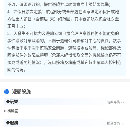
不改，確須退改的，提供憑證并以輪司實際申請結果為準；
4、節假日航次定義：航程部分或全部處在國家法定節假日或地
方性重大節日（含前后1天）的范圍，其中春節航次包含除夕至
正月十五；
5、因發生不可抗力及遊輪公司已盡合理注意義務仍不能避免的
事件導致訂單取消的，不屬于遊輪公司和預訂中心的責任，該事
件包括不限于關乎遊輪安全問題，遊輪浸水或船體、機械部件及
固定部件的故障或損壞（承運人經慣常及全面的機械檢查仍不可
預見或避免的情況），港口擁堵及堵塞或其它超出承運人控制范
圍的情況。
遊船設施
◆玩樂
玩樂詳情 >>
棋牌室
◆服務
服務詳情 >>