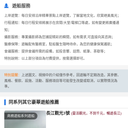
遊船服務
上岸遊覽：每日安排沿岸精華景點上岸遊覽，了解當地文化，欣賞絕美風光；
行程通知：每日行程安排將展示在房間/大堂/電梯口等處，如有變更將廣播通
知；
攝影服務：專業攝影師為您捕捉精彩的瞬間，如有需求,可直接向其咨詢；
醫療保障：遊輪配有醫務室，駐船醫生隨時待命，為您的健康保駕護航；
會議服務：提供會議所需的設備，如投音響、話筒、紙筆、茶歇等；
特別說明：以上部分項目為付費提供，按需選擇即可。
特別提醒：
上述圖文、視頻中的介紹僅作參考，因遊輪不定期改造，其參數、
風格、餐飲、設施、活動、服務項目等可能發生改變或取消，以實際情況為
準。
同系列其它豪華遊船推薦
長江觀光3號
(靈活觀光，不到千元，暢遊長江)
商務遊船系列遊船