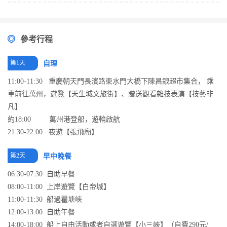
參考行程
第1天
自理
11:00-11:30 重慶朝天門長濱路東水門大橋下陳昌銀超市集合， 乘
車前往萬州，遊覽【天生城文旅街】、贈送觀看雜技表演【技藝非
凡】
約18:00 萬州港登船，遊輪啟航
21:30-22:00 夜遊【張飛廟】
第2天
早中晚餐
06:30-07:30 自助早餐
08:00-11:00 上岸遊覽【白帝城】
11:00-11:30 船過瞿塘峽
12:00-13:00 自助午餐
14:00-18:00 船上自由活動或者自選遊覽【小三峽】（自費290元/