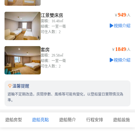
949
江景雙床房
￥
/人
面積：16.48㎡
視頻介紹
結構：一室一衛
可住人数：2
1849
套房
￥
/人
面積：29.58㎡
視頻介紹
結構：一室一衛
可住人数：2

溫馨提醒
遊輪不定期改造，房間參數、風格等可能有變化，以登船當日實際情況為
準。
遊船房型
遊船亮點
遊船簡介
行程安排
遊船設施