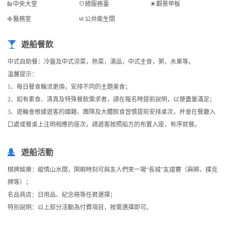
中央大堂
總服務臺
觀景甲板
醫務室
公共衛生間
遊船餐飲
中式自助餐：冷盤及中式涼菜，熱菜，湯品，中式主食，粥，水果等。
溫馨提示：
1、每日餐食輪流更換，安排不同的主題美食；
2、如有素食、清真及特殊餐飲需求者，請在報名時提前說明，以便盡量滿足；
3、遊輪會根據遊客的國籍、團隊及大體飲食習慣提前安排桌次，并會在餐廳入
口處或餐桌上注明相應的座次，請遊客按照船方的布置入座，有序就餐。
遊船活動
棋牌娛樂：縱情山水間，閑暇時刻可與友人們來一場“長城”友誼賽（麻將、撲克
牌等）；
名品商店：日用品、紀念冊等任君選擇；
特別說明：以上部分活動為付費項目，按需選擇即可。