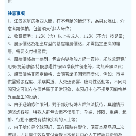
無
註意事項
1、江景家庭房為四人間，在不包艙的情況下，為男女混住，介
意者請慎拍。包艙須支付4人床位；
2、收費標準：1.2米（含）以上按成人，1.2米（不含）按兒童；
3、展示價格為相應房型的基礎樓層價格，如需指定更高的樓
層，需要支付樓層費；
4、船票價格為一票制，包含內容為船方統一安排，如放棄遊覽/
用餐/提前離船/持優惠證件/景區階段性優惠等，均無差額退費；
5、船票價格非固定價格，會隨著諸多因素而變化，例如：市場
供需緊張程度、采購渠道、大交通影響、臨時性活動等，不同時
間預定可能存在價差屬于正常現象，本預訂中心不接受因價格差
異而產生的投訴；
6、由于遊輪條件限制，對于部分特殊人群無法接待，具體情形
須咨詢客服，特殊人群包含但不僅限于：孕婦、殘障、重疾、超
齡、行動不便或有精神疾病的人士等；
7、由于艙位是全球預訂，庫存隨時在變化，購買本產品須二次
確認，即訂單生效以支付全款且本預訂中心人工確認并簽約為