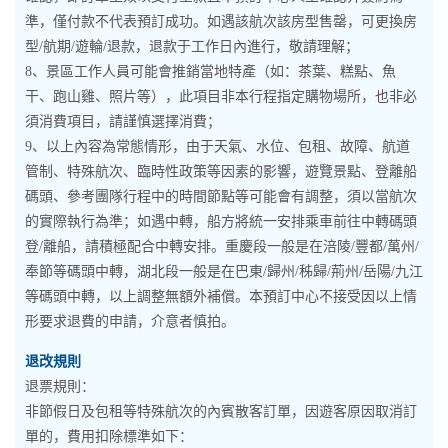
準，僅付款不代表預訂成功。如遇該航次該房型售罄，可更換房
型/航期/遊輪/退款，退款于工作日內進行，敬請理解；
8、景區工作人員可能會推銷當地特產（如：茶葉、糕點、魚
干、跑山雞、照片等），此項目非本行程指定購物場所，也非必
須消費項目，請謹慎選擇消費；
9、以上內容為常態情形，由于天氣、水位、包租、故障、航道
管制、特殊航次、臨時性政策等因素的影響，遊覽景點、登離船
碼頭、參考團隊行程中的時間節點等可能會有調整，須以當航次
的實際執行為準；如遇中轉，船方將統一安排乘車前往中轉碼頭
登/離船，請積極配合中轉安排。重慶段一般是在涪陵/豐都/萬州/
奉節等碼頭中轉，湖北段一般是在巴東/歸州/秭歸/荊州/岳陽/九江
等碼頭中轉，以上調整無額外補償。本預訂中心不接受因以上情
形要求退費的申請，介意者慎拍。
退改規則
退票規則：
非節假日及包租等特殊航次的內賓散客訂單，因遊客原因取消訂
單的，費用扣除標準如下：