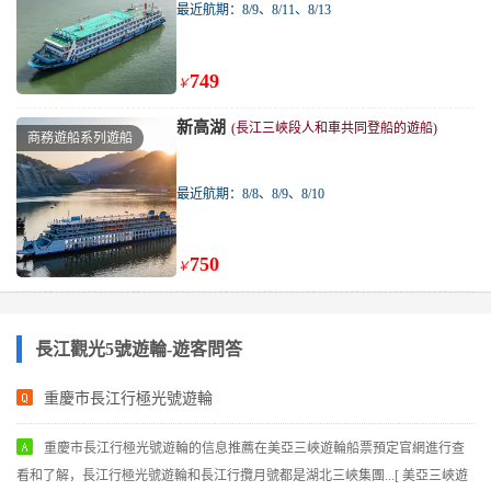
最近航期：8/9、8/11、8/13
749
￥
新高湖
(長江三峽段人和車共同登船的遊船)
商務遊船系列遊船
最近航期：8/8、8/9、8/10
750
￥
長江觀光5號遊輪-遊客問答
重慶市長江行極光號遊輪
重慶市長江行極光號遊輪的信息推薦在美亞三峽遊輪船票預定官網進行查
看和了解，長江行極光號遊輪和長江行攬月號都是湖北三峽集團...[ 美亞三峽遊