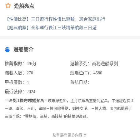

遊船亮点
【性價比高】三日遊行程性價比遊輪，適合家庭出行
【經典航線】全年運行長江三峽精華航段三日遊
遊船簡介
推薦指數：4/6分
遊輪系列：商務遊船系列
滿載人數：270
總噸位(T)：4580
甲板層數：4
首航日期：
最近装修：2024
三峽
長江觀光5號遊船
為三峽專線遊船，主打航線為重慶到宜昌，中途經過長江
三峽、奉節、巫山，串聯三峽沿線景點，如神女溪、三峽大壩。國內船觀長江
三峽全貌：“瞿塘峽、巫峽、西陵峽”的精華遊產品。

點擊展開更多內容