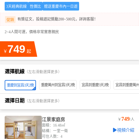
3天經典航線
性價比
贈送重慶市內一日遊
有獎征文，投稿遊記獎勵200~500元，詳詢客服！
促銷
2~4人間可選，價格非常實惠親民
749
￥
起
選擇航線
（左右滑動選擇更多）
重慶萬州到宜昌3天2晚
宜昌到重慶3天2晚
宜昌到重慶萬州
重慶到宜昌3天2晚
選擇日期
（左右滑動選擇更多）
749
江景家庭房
￥
/人
面積：16.48㎡
視頻介紹
結構：一室一衛
可住人数：4