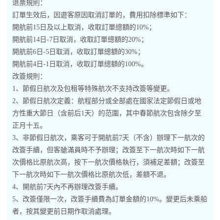
退票規則：
訂單生效后，因遊客原因取消訂單的，費用扣除標準如下：
開航前15日及以上取消，收取訂單總額的10%；
開航前14日-7日取消，收取訂單總額的20%；
開航前6日-5日取消，收取訂單總額的30%；
開航前4日-1日取消，收取訂單總額的100%。
改簽規則：
1、節假日航次及包租等特殊航次不支持改簽等變更。
2、節假日航次定義：航程部分或全部處在國家法定節假日或地
方性重大節日（含前后1天）的范圍，其中春節航次包含除夕至
正月十五。
3、非節假日航次，乘客可于開航前7天（不含）辦理下一航次的
改簽手續，但客艙滿員時不予辦理；改簽至下一航次時如下一航
次價格比原航次高，按下一航次價格執行，須補足差額；改簽至
下一航次時如下一航次價格比原航次低，差額不退。
4、開航前7天內不再辦理改簽手續。
5、改簽僅限一次，改簽手續費為訂單金額的10%。變更后未乘船
者，按其變更前日期作取消處理。