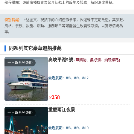
航程講解：遊輪廣播負責為您介紹船上的設施及服務，解說沿途景點。
特別提醒：
上述圖文、視頻中的介紹僅作參考，因遊輪不定期改造，其參數、
風格、餐飲、設施、活動、服務項目等可能發生改變或取消，以實際情況為
準。
同系列其它豪華遊船推薦
高峽平湖5號
(無購物、無必消、純玩線路)
一日遊系列遊船
最近航期：8/8、8/9、8/12
258
￥
重慶兩江夜景
一日遊系列遊船
最近航期：8/8、8/9、8/10