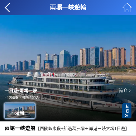
兩壩一峽遊輪
一日遊·兩壩一峽
简介 >
· 1200噸 · 載客500人
其它
遊輪

兩壩一峽遊船
【西陵峽東段+船過葛洲壩＋岸遊三峽大壩1日遊】