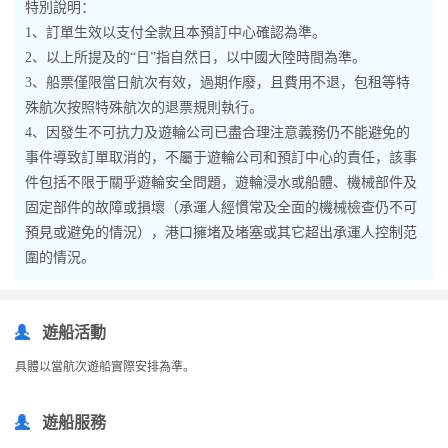
特別說明：
1、訂單生效以支付全款且本預訂中心確認為準。
2、以上所提及的“日”指自然日，以中國大陸時間為準。
3、船票僅限當日航次有效，過期作廢，且費用不退，包租等特
殊航次按照特殊航次的退票規則執行。
4、因發生不可抗力及遊輪公司已盡合理注意義務仍不能避免的
事件導致訂單取消的，不屬于遊輪公司和預訂中心的責任，該事
件包括不限于關乎遊輪安全問題，遊輪浸水或船體、機械部件及
固定部件的故障或損壞（承運人經慣常及全面的機械檢查仍不可
預見或避免的情況），港口擁堵及堵塞或其它超出承運人控制范
圍的情況。
遊船活動
具體以當航次遊船實際安排為準。
遊船服務