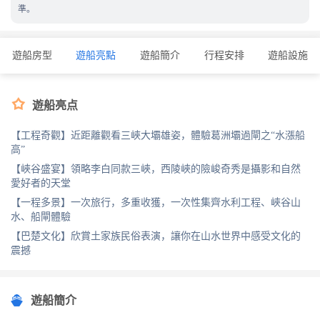
準。
遊船房型
遊船亮點
遊船簡介
行程安排
遊船設施

遊船亮点
【工程奇觀】近距離觀看三峽大壩雄姿，體驗葛洲壩過閘之“水漲船
高”
【峽谷盛宴】領略李白同款三峽，西陵峽的險峻奇秀是攝影和自然
愛好者的天堂
【一程多景】一次旅行，多重收獲，一次性集齊水利工程、峽谷山
水、船閘體驗
【巴楚文化】欣賞土家族民俗表演，讓你在山水世界中感受文化的
震撼
遊船簡介