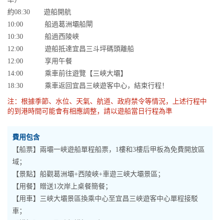
約08:30 遊船開航
10:00 船過葛洲壩船閘
10:30 船過西陵峽
12:00 遊船抵達宜昌三斗坪碼頭離船
12:00 享用午餐
14:00 乘車前往遊覽【三峽大壩】
18:30 乘車返回宜昌三峽遊客中心，結束行程！
注：根據季節、水位、天氣、航道、政府禁令等情況，上述行程中
的到港時間可能會有相應調整，請以遊船當日行程為準
費用包含
【船票】兩壩一峽遊船單程船票，1樓和3樓后甲板為免費開放區
域；
【景點】船觀葛洲壩+西陵峽+車遊三峽大壩景區；
【用餐】贈送1次岸上桌餐簡餐；
【用車】三峽大壩景區換乘中心至宜昌三峽遊客中心單程接駁
車；