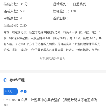
推薦指數：3/6分
遊輪系列：一日遊系列
滿載人數：500
總噸位(T)：1200
甲板層數：4
首航日期：
最近装修：2025
兩壩一峽遊船是長江新型的短線休閑觀光遊輪，有長江三峽1號、6號、7號、5
號、9號等多條遊輪，單船造價2000萬，船長69.8米，寬11.6米，核載500人，共
有四層，有近2000平方米的遊客觀光面積，是目前長江上新型的短線休閑觀光
遊輪。長江三峽6號、7號的開航標志著宜昌兩壩一峽進入了新的階段，從單純
的觀光旅遊進入品質休閑遊階段，奢華遊輪為觀光兩壩一峽提供了有利的保

點擊展開更多內容
障，從此遊客可以乘坐宛如海船一樣奢華的遊船，在如畫的長江三峽的西陵峽
一邊品茗，一邊飽覽窗外無限風光美景。
參考行程
第1天
午餐
07:30-08:00 宜昌三峽遊客中心集合登船（具體時間以導遊通知為
準）