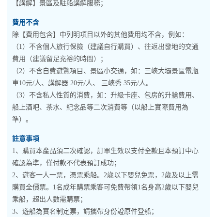
【講解】景區及駐船講解服務；
費用不含
除【費用包含】中列明項目以外的其他費用均不含，例如：
（1）不含個人旅行保險（建議自行購買）、往返出發地的交通
費用（建議留足充裕的時間）；
（2）不含自費遊覽項目、景區小交通，如：三峽大壩景區電瓶
車10元/人、講解器 20元/人、 三峽秀 35元/人。
（3）不含私人性質的消費，如：升級卡座、包房的升艙費用、
船上酒吧、茶水、紀念品等二次消費等（以船上實際費用為
準）。
註意事項
1、購買本產品須二次確認，訂單生效以支付全款且本預訂中心
確認為準，僅付款不代表預訂成功；
2、遊客一人一票，憑票乘船。2歲以下嬰兒免票，2歲及以上需
購買全價票。1名成年購票乘客可免費帶領1名身高2歲以下嬰兒
乘船，超出人數需購票；
3、遊船為實名制定票，請攜帶身份證原件登船；