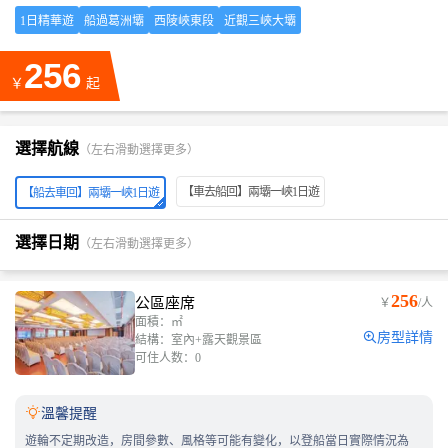
1日精華遊
船過葛洲壩
西陵峽東段
近觀三峽大壩
256
￥
起
選擇航線
（左右滑動選擇更多）
【車去船回】兩壩一峽1日遊
【船去車回】兩壩一峽1日遊
選擇日期
（左右滑動選擇更多）
256
公區座席
￥
/人
面積：㎡
房型詳情
結構：室內+露天觀景區
可住人数：0

溫馨提醒
遊輪不定期改造，房間參數、風格等可能有變化，以登船當日實際情況為