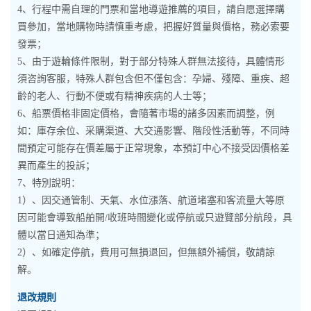
4、行程中需自理的門票和當地導遊推薦的項目，請自愿選擇購
買參加，當地購物時請慎重考慮，把握好質量與價格，務必索要
發票；
5、由于遊輪條件限制，對于部分特殊人群無法接待，具體情形
須咨詢客服，特殊人群包含但不僅包含：孕婦、殘障、重疾、超
齡的老人、行動不便或有精神疾病的人士等；
6、船票價格非固定價格，會隨著市場的諸多因素而調整，例
如：庫存余位、采購渠道、大交通影響、階段性活動等，不同時
間預定可能存在價差屬于正常現象，本預訂中心不接受因價格差
異而產生的投訴；
7、特別說明：
1）、因交通管制、天氣、水位漲落、航道堵塞和客流量大等原
因可能會導致船舶開/收班時間變化或停航或只遊覽部分航段，具
體以當日通知為準；
2）、如確定停航，費用可無損退回，但無額外補償，敬請諒
解。
退改規則