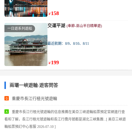
158
￥
交運平湖
(奉節-巫山半日精華遊)
一日遊系列遊船
最近航期：8/9、8/10、8/11
199
￥
兩壩一峽遊輪-遊客問答
重慶市長江行極光號遊輪
重慶市長江行極光號遊輪的信息推薦在美亞三峽遊輪船票預定官網進行查
看和了解，長江行極光號遊輪和長江行攬月號都是湖北三峽集團...[ 美亞三峽遊
輪船票預訂中心客服 2026-07-10 ]