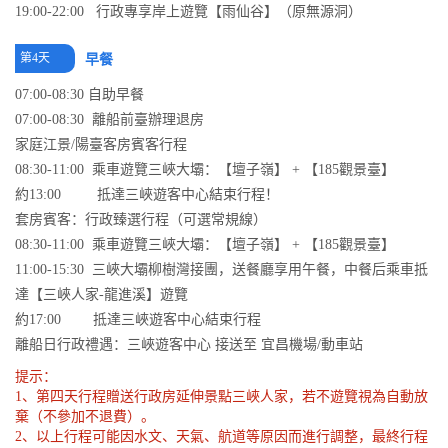
19:00-22:00 行政專享岸上遊覽【雨仙谷】（原無源洞）
第4天
早餐
07:00-08:30 自助早餐
07:00-08:30 離船前臺辦理退房
家庭江景/陽臺客房賓客行程
08:30-11:00 乘車遊覽三峽大壩：【壇子嶺】 + 【185觀景臺】
約13:00 抵達三峽遊客中心結束行程！
套房賓客：行政臻選行程（可選常規線）
08:30-11:00 乘車遊覽三峽大壩：【壇子嶺】 + 【185觀景臺】
11:00-15:30 三峽大壩柳樹灣接團，送餐廳享用午餐，中餐后乘車抵
達【三峽人家-龍進溪】遊覽
約17:00 抵達三峽遊客中心結束行程
離船日行政禮遇：三峽遊客中心 接送至 宜昌機場/動車站
提示：
1、第四天行程贈送行政房延伸景點三峽人家，若不遊覽視為自動放
棄（不參加不退費）。
2、以上行程可能因水文、天氣、航道等原因而進行調整，最終行程