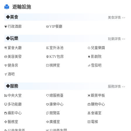
遊輪設施
◆美食
美食詳情 >>
行政酒廊
VIP餐廳
◆玩樂
玩樂詳情 >>
宴會大廳
室外泳池
兒童樂園
美容美發
KTV包房
影劇院
健身房
棋牌室
雪茄吧
酒吧
◆服務
服務詳情 >>
中央大堂
總服務臺
觀景甲板
多功能廳
康樂中心
購物中心
攝影中心
閱覽區
會議室
醫務室
廣播室
電梯
公共休息區
公共衛生間