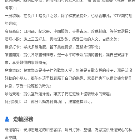
棋牌娛樂：縱情山水間，閑暇時刻可與友人們來一場“長城”友誼賽（麻將、撲克
牌等）；
一展歌喉：在長江上唱長江之歌，除了釋放激情外，也意義非凡，KTV期待您
的光臨；
名品商店：日用品、紀念冊、中國服飾、書畫古玩、珍珠刺繡、等任君選擇；
酒吧小酌：邀上三五好友，與峽江對酌，感受三峽的人文、自然之美；
攝影打卡：尋找多維角度，留下美麗倩影，定格永恒瞬間；
讀書閱覽：提供各類書刊雜志，選一本平時未及品讀的書刊，讓自己安靜下
來，享受難得的寧靜時光；
兒童樂園：兒童樂園是孩子們的歡樂天堂，無論是喜歡安靜的孩子，還是活潑
好動的小朋友，都能在這里找到屬于自己的樂趣。家長們也可以借此機會稍作
休息，享受一段輕松的時光；
泳池天地：提供室外遊泳池，讓孩子們在遊輪上體驗玩水的樂趣；
特別說明：以上部分活動為付費項目，按需選擇即可。
遊輪服務
舒適客房：安排您選定的相應客房，每日打掃、整理，為您提供舒適安心的私
密空間；