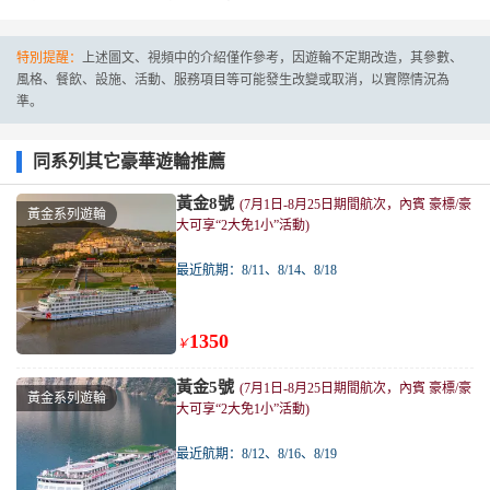
特別提醒：
上述圖文、視頻中的介紹僅作參考，因遊輪不定期改造，其參數、
風格、餐飲、設施、活動、服務項目等可能發生改變或取消，以實際情況為
準。
同系列其它豪華遊輪推薦
黃金8號
(7月1日-8月25日期間航次，內賓 豪標/豪
黃金系列遊輪
大可享“2大免1小”活動)
最近航期：8/11、8/14、8/18
1350
￥
黃金5號
(7月1日-8月25日期間航次，內賓 豪標/豪
黃金系列遊輪
大可享“2大免1小”活動)
最近航期：8/12、8/16、8/19