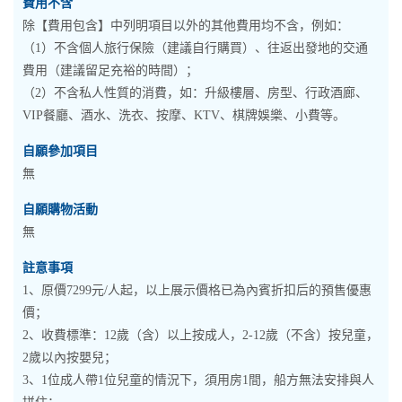
費用不含
除【費用包含】中列明項目以外的其他費用均不含，例如：
（1）不含個人旅行保險（建議自行購買）、往返出發地的交通
費用（建議留足充裕的時間）；
（2）不含私人性質的消費，如：升級樓層、房型、行政酒廊、
VIP餐廳、酒水、洗衣、按摩、KTV、棋牌娛樂、小費等。
自願參加項目
無
自願購物活動
無
註意事項
1、原價7299元/人起，以上展示價格已為內賓折扣后的預售優惠
價；
2、收費標準：12歲（含）以上按成人，2-12歲（不含）按兒童，
2歲以內按嬰兒；
3、1位成人帶1位兒童的情況下，須用房1間，船方無法安排與人