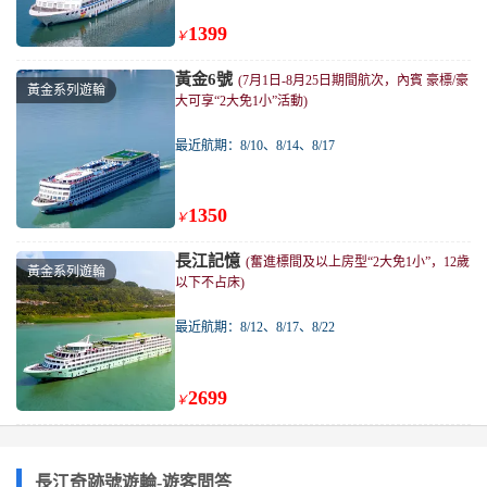
1399
￥
黃金6號
(7月1日-8月25日期間航次，內賓 豪標/豪
黃金系列遊輪
大可享“2大免1小”活動)
最近航期：8/10、8/14、8/17
1350
￥
長江記憶
(奮進標間及以上房型“2大免1小”，12歲
黃金系列遊輪
以下不占床)
最近航期：8/12、8/17、8/22
2699
￥
長江奇跡號遊輪-遊客問答