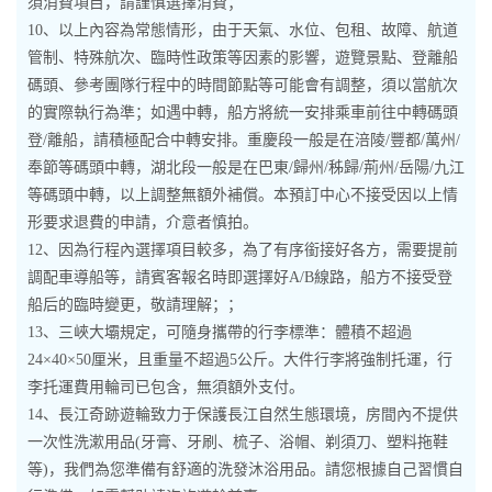
須消費項目，請謹慎選擇消費；
10、以上內容為常態情形，由于天氣、水位、包租、故障、航道
管制、特殊航次、臨時性政策等因素的影響，遊覽景點、登離船
碼頭、參考團隊行程中的時間節點等可能會有調整，須以當航次
的實際執行為準；如遇中轉，船方將統一安排乘車前往中轉碼頭
登/離船，請積極配合中轉安排。重慶段一般是在涪陵/豐都/萬州/
奉節等碼頭中轉，湖北段一般是在巴東/歸州/秭歸/荊州/岳陽/九江
等碼頭中轉，以上調整無額外補償。本預訂中心不接受因以上情
形要求退費的申請，介意者慎拍。
12、因為行程內選擇項目較多，為了有序銜接好各方，需要提前
調配車導船等，請賓客報名時即選擇好A/B線路，船方不接受登
船后的臨時變更，敬請理解；；
13、三峽大壩規定，可隨身攜帶的行李標準：體積不超過
24×40×50厘米，且重量不超過5公斤。大件行李將強制托運，行
李托運費用輪司已包含，無須額外支付。
14、長江奇跡遊輪致力于保護長江自然生態環境，房間內不提供
一次性洗漱用品(牙膏、牙刷、梳子、浴帽、剃須刀、塑料拖鞋
等)，我們為您準備有舒適的洗發沐浴用品。請您根據自己習慣自