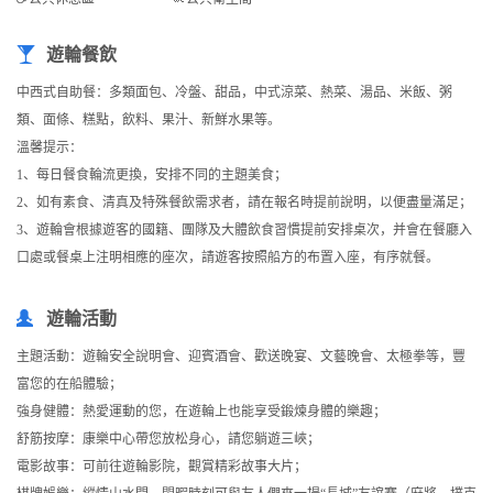
遊輪餐飲
中西式自助餐：多類面包、冷盤、甜品，中式涼菜、熱菜、湯品、米飯、粥
類、面條、糕點，飲料、果汁、新鮮水果等。
溫馨提示：
1、每日餐食輪流更換，安排不同的主題美食；
2、如有素食、清真及特殊餐飲需求者，請在報名時提前說明，以便盡量滿足；
3、遊輪會根據遊客的國籍、團隊及大體飲食習慣提前安排桌次，并會在餐廳入
口處或餐桌上注明相應的座次，請遊客按照船方的布置入座，有序就餐。
遊輪活動
主題活動：遊輪安全說明會、迎賓酒會、歡送晚宴、文藝晚會、太極拳等，豐
富您的在船體驗；
強身健體：熱愛運動的您，在遊輪上也能享受鍛煉身體的樂趣；
舒筋按摩：康樂中心帶您放松身心，請您躺遊三峽；
電影故事：可前往遊輪影院，觀賞精彩故事大片；