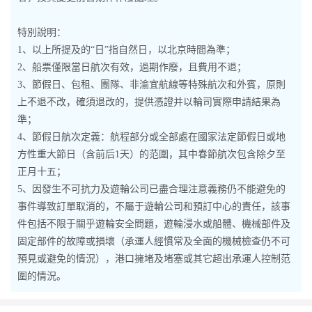
特別說明：
1、以上所提及的“日”指自然日，以北京時間為準；
2、船票僅限當日航次有效，過期作廢，且費用不退；
3、節假日、包租、團隊、非渝宜航線等特殊航次和外賓，原則
上不退不改，確須退改的，提供憑證并以輪司實際申請結果為
準；
4、節假日航次定義：航程部分或全部處在國家法定節假日或地
方性重大節日（含前后1天）的范圍，其中春節航次包含除夕至
正月十五；
5、因發生不可抗力及遊輪公司已盡合理注意義務仍不能避免的
事件導致訂單取消的，不屬于遊輪公司和預訂中心的責任，該事
件包括不限于關乎遊輪安全問題，遊輪浸水或船體、機械部件及
固定部件的故障或損壞（承運人經慣常及全面的機械檢查仍不可
預見或避免的情況），港口擁堵及堵塞或其它超出承運人控制范
圍的情況。