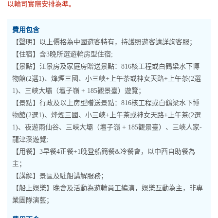
以輪司實際安排為準。
費用包含
【聲明】以上價格為中國遊客特有，持護照遊客請詳詢客服；
【住宿】含3晚所選遊輪房型住宿;
【景點】江景房及家庭房贈送景點：816核工程或白鶴梁水下博
物館(2選1)、烽煙三國、小三峽+上午茶或神女天路+上午茶(2選
1)、三峽大壩（壇子嶺 + 185觀景臺）遊覽；
【景點】行政及以上房型贈送景點：816核工程或白鶴梁水下博
物館(2選1)、烽煙三國、小三峽+上午茶或神女天路+上午茶(2選
1)、夜遊雨仙谷、三峽大壩（壇子嶺 + 185觀景臺）、三峽人家-
龍津溪遊覽;
【用餐】3早餐4正餐+1晚登船簡餐&冷餐會，以中西自助餐為
主；
【講解】景區及駐船講解服務；
【船上娛樂】晚會及活動為遊輪員工編演，娛樂互動為主，非專
業團隊演藝；