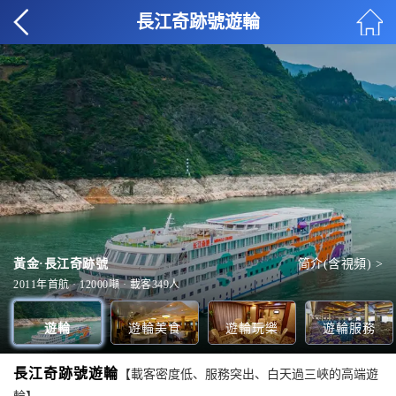
長江奇跡號遊輪
棋牌室
全部玩樂 >
黃金·長江奇跡號
多功能廳
简介(含視頻) >
全部服務 >
宴江潮餐廳
甲板2
全部美食 >
全部甲板 >
2011年首航 · 12000噸 · 載客349人
遊輪
遊輪美食
遊輪玩樂
遊輪服務
長江奇跡號遊輪
【載客密度低、服務突出、白天過三峽的高端遊