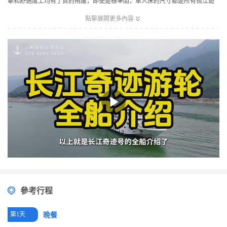
擊和舒適度上均有了質的飛躍，即使是標準間，單人床的尺寸都是所有長江遊
輪中至寬的（達1.1米寬）。配套有休閑娛樂、商業購物、中西餐飲等功能，使

點擊展開更多內容
70多個經典元素在超前配置中相互交融，極富特色。長江奇跡首創【水果自
由】，無限量補充，讓賓客既能品味長江沿岸的特色水果風味，又能補充滿滿
的維C。長江奇跡首創【白天過三峽】，讓三峽之旅不再留有遺憾！還有一價全
含、碼頭行李搬運、管家等精心服務。長江奇跡是一條流動的水上風景線，亦
是一座移動的豪奢水上宮殿，更是寄情山水、親近自然、商務休閑、品味尊貴
的絕處佳境。長江奇跡，等你來品鑒！
參考行程
第1天
晚餐