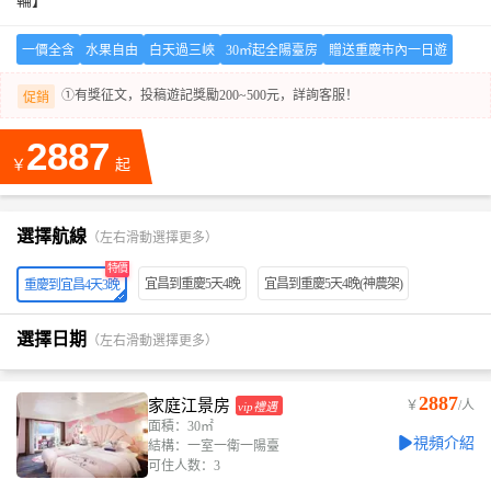
輪】
一價全含
水果自由
白天過三峽
30㎡起全陽臺房
贈送重慶市內一日遊
①有獎征文，投稿遊記獎勵200~500元，詳詢客服！
促銷
2887
￥
起
選擇航線
（左右滑動選擇更多）
特價
宜昌到重慶5天4晚
宜昌到重慶5天4晚(神農架)
重慶到宜昌4天3晚
選擇日期
（左右滑動選擇更多）
2887
家庭江景房
￥
/人
vip禮遇
面積：30㎡
視頻介紹
結構：一室一衛一陽臺
可住人数：3