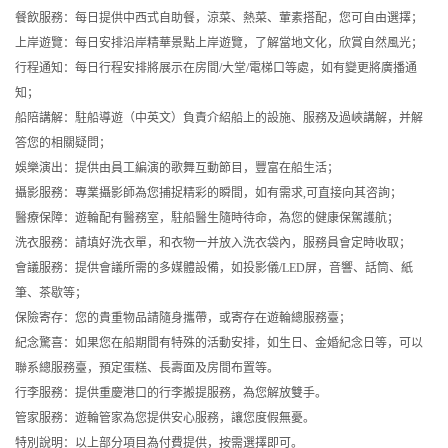
餐飲服務：每日提供中西式自助餐，涼菜、熱菜、葷素搭配，您可自由選擇；
上岸遊覽：每日安排沿岸精華景點上岸遊覽，了解當地文化，欣賞自然風光；
行程通知：每日行程安排將展示在房間/大堂/電梯口等處，如有變更將廣播通
知；
船陪講解：駐船導遊（中英文）負責介紹船上的設施、服務及過峽講解，并解
答您的相關疑問；
娛樂演出：提供由員工編演的歌舞互動節目，豐富在船生活；
攝影服務：專業攝影師為您捕捉精彩的瞬間，如有需求,可直接向其咨詢；
醫療保障：遊輪配有醫務室，駐船醫生隨時待命，為您的健康保駕護航；
洗衣服務：請填好洗衣單，和衣物一并放入洗衣袋內，服務員會定時收取；
會議服務：提供會議所需的多媒體設備，如投影儀/LED屏，音響、話筒、紙
筆、茶歇等；
保險寄存：您的貴重物品請隨身攜帶，或寄存在遊輪總服務臺；
紀念驚喜：如果您在船期間有特殊的活動安排，如生日、金婚紀念日等，可以
聯系總服務臺，預定蛋糕、長壽面及房間布置等。
行李服務：提供重慶港口的行李搬提服務，為您解放雙手。
管家服務：遊輪管家為您提供安心服務，讓您度假無憂。
特別說明：以上部分項目為付費提供，按需選擇即可。