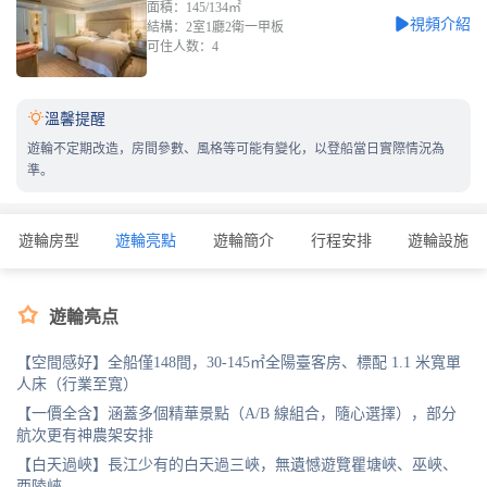
面積：145/134㎡
視頻介紹
結構：2室1廳2衛一甲板
可住人数：4

溫馨提醒
遊輪不定期改造，房間參數、風格等可能有變化，以登船當日實際情況為
準。
遊輪房型
遊輪亮點
遊輪簡介
行程安排
遊輪設施

遊輪亮点
【空間感好】全船僅148間，30-145㎡全陽臺客房、標配 1.1 米寬單
人床（行業至寬）
【一價全含】涵蓋多個精華景點（A/B 線組合，隨心選擇），部分
航次更有神農架安排
【白天過峽】長江少有的白天過三峽，無遺憾遊覽瞿塘峽、巫峽、
西陵峽