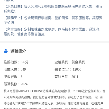
【水果自由】每天08:00-22:00無限量供應三峽沿岸新鮮水果，隨時
補充維C
【服務至上】包含碼頭行李搬提、登船簡餐、管家服務等，讓您賓
至如歸
【兒童友好】定制趣味主題家庭房，同時擁有兒童樂園、遊泳池、
電影院、健身房等豐富設施
遊輪簡介
推薦指數：6/6分
遊輪系列：黃金系列
滿載人數：349
總噸位(T)：12000
甲板層數：6
首航日期：2011
最近装修：2024
長江奇跡號MIRACLE CRUISE遊輪其前身為黃金1號，2024年進行全船升級，從
設計風格到設施設備，從行程特色到餐食安排等，都進行了全新蝶變。長江奇
跡借鑒海洋郵輪外立面和內設功能元素，汲取長江原有遊輪的經驗，在視覺沖