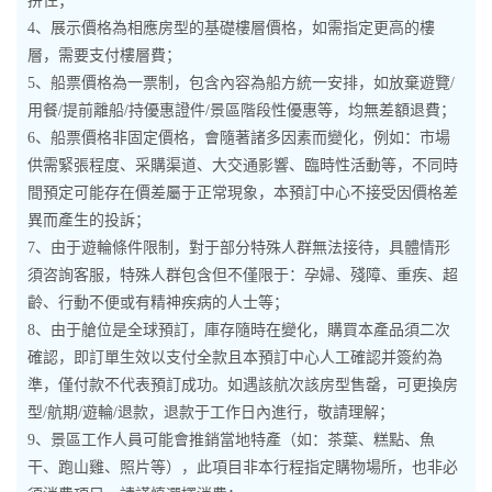
拼住；
4、展示價格為相應房型的基礎樓層價格，如需指定更高的樓
層，需要支付樓層費；
5、船票價格為一票制，包含內容為船方統一安排，如放棄遊覽/
用餐/提前離船/持優惠證件/景區階段性優惠等，均無差額退費；
6、船票價格非固定價格，會隨著諸多因素而變化，例如：市場
供需緊張程度、采購渠道、大交通影響、臨時性活動等，不同時
間預定可能存在價差屬于正常現象，本預訂中心不接受因價格差
異而產生的投訴；
7、由于遊輪條件限制，對于部分特殊人群無法接待，具體情形
須咨詢客服，特殊人群包含但不僅限于：孕婦、殘障、重疾、超
齡、行動不便或有精神疾病的人士等；
8、由于艙位是全球預訂，庫存隨時在變化，購買本產品須二次
確認，即訂單生效以支付全款且本預訂中心人工確認并簽約為
準，僅付款不代表預訂成功。如遇該航次該房型售罄，可更換房
型/航期/遊輪/退款，退款于工作日內進行，敬請理解；
9、景區工作人員可能會推銷當地特產（如：茶葉、糕點、魚
干、跑山雞、照片等），此項目非本行程指定購物場所，也非必