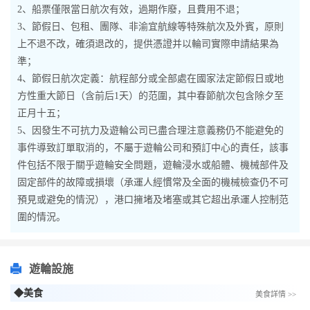
2、船票僅限當日航次有效，過期作廢，且費用不退；
3、節假日、包租、團隊、非渝宜航線等特殊航次及外賓，原則
上不退不改，確須退改的，提供憑證并以輪司實際申請結果為
準；
4、節假日航次定義：航程部分或全部處在國家法定節假日或地
方性重大節日（含前后1天）的范圍，其中春節航次包含除夕至
正月十五；
5、因發生不可抗力及遊輪公司已盡合理注意義務仍不能避免的
事件導致訂單取消的，不屬于遊輪公司和預訂中心的責任，該事
件包括不限于關乎遊輪安全問題，遊輪浸水或船體、機械部件及
固定部件的故障或損壞（承運人經慣常及全面的機械檢查仍不可
預見或避免的情況），港口擁堵及堵塞或其它超出承運人控制范
圍的情況。
遊輪設施
◆美食
美食詳情 >>