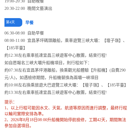
19:00-20:30 自助晚餐
20:30-22:00 晚間文藝演出
第4天
早餐
06:30-08:00 自助早餐
08:00-11:00 宜昌茅坪碼頭離船，乘車遊覽三峽大壩：【壇子嶺】、
【185平臺】
約12:30左右乘車抵達宜昌三峽遊客中心散團，結束行程!
如自愿報名三峽大壩升船機項目，則行程如下：
約07:30左右宜昌茅坪港離船，換乘觀光船體驗【升船機】(自費290
元/人)，如遇檢修期間，升船機替換為兩壩一峽項目
約10:00左右換乘旅遊大巴遊覽三峽大壩：【壇子嶺】、【185平臺】
約13:30左右乘車抵達宜昌三峽遊客中心散團，結束行程!
提示：
1、以上行程可能因水文、天氣、航道等原因而進行調整，最終行程
以輪司實際安排為準。
2、2026年8月18日08:00升船機開始停航檢修，工期42天，期間無法
參加自選項目。