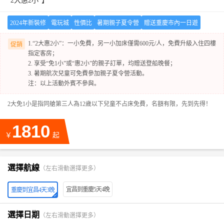
“2大惠2小”】
2024年新裝修
電玩城
性價比
暑期親子夏令營
贈送重慶市內一日遊
1.“2大惠2小”：一小免費，另一小加床僅需600元/人，免費升級入住四樓
促銷
指定客房；
2. 享受“免1小”或“惠2小”的親子訂單，均贈送登船晚餐；
3. 暑期航次兒童可免費參加親子夏令營活動。
注：以上活動外賓不參與。
2大免1小是指同艙第三人為12歲以下兒童不占床免費，名額有限，先到先得！
1810
￥
起
選擇航線
（左右滑動選擇更多）
宜昌到重慶5天4晚
重慶到宜昌4天3晚
選擇日期
（左右滑動選擇更多）