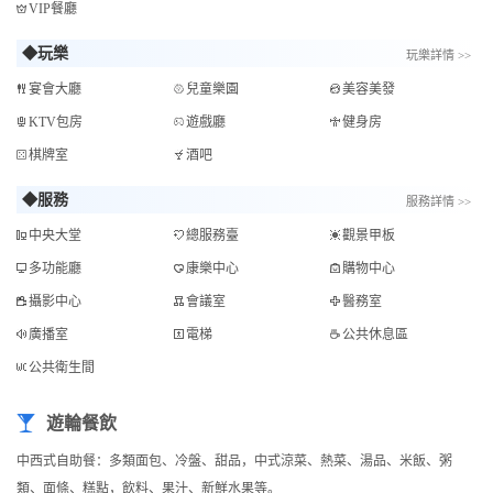
VIP餐廳
◆玩樂
玩樂詳情 >>
宴會大廳
兒童樂園
美容美發
KTV包房
遊戲廳
健身房
棋牌室
酒吧
◆服務
服務詳情 >>
中央大堂
總服務臺
觀景甲板
多功能廳
康樂中心
購物中心
攝影中心
會議室
醫務室
廣播室
電梯
公共休息區
公共衛生間
遊輪餐飲
中西式自助餐：多類面包、冷盤、甜品，中式涼菜、熱菜、湯品、米飯、粥
類、面條、糕點，飲料、果汁、新鮮水果等。