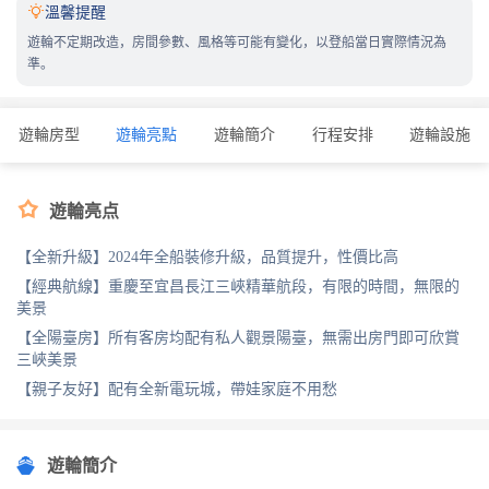

溫馨提醒
遊輪不定期改造，房間參數、風格等可能有變化，以登船當日實際情況為
準。
遊輪房型
遊輪亮點
遊輪簡介
行程安排
遊輪設施

遊輪亮点
【全新升級】2024年全船裝修升級，品質提升，性價比高
【經典航線】重慶至宜昌長江三峽精華航段，有限的時間，無限的
美景
【全陽臺房】所有客房均配有私人觀景陽臺，無需出房門即可欣賞
三峽美景
【親子友好】配有全新電玩城，帶娃家庭不用愁
遊輪簡介