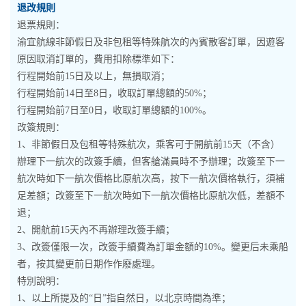
退改規則
退票規則：
渝宜航線非節假日及非包租等特殊航次的內賓散客訂單，因遊客
原因取消訂單的，費用扣除標準如下：
行程開始前15日及以上，無損取消；
行程開始前14日至8日，收取訂單總額的50%；
行程開始前7日至0日，收取訂單總額的100%。
改簽規則：
1、非節假日及包租等特殊航次，乘客可于開航前15天（不含）
辦理下一航次的改簽手續，但客艙滿員時不予辦理；改簽至下一
航次時如下一航次價格比原航次高，按下一航次價格執行，須補
足差額；改簽至下一航次時如下一航次價格比原航次低，差額不
退；
2、開航前15天內不再辦理改簽手續；
3、改簽僅限一次，改簽手續費為訂單金額的10%。變更后未乘船
者，按其變更前日期作作廢處理。
特別說明：
1、以上所提及的“日”指自然日，以北京時間為準；