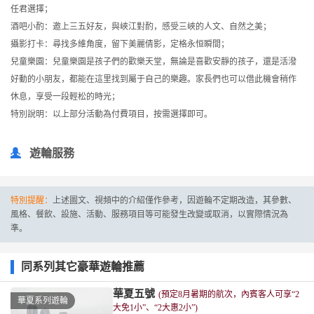
任君選擇；
酒吧小酌：邀上三五好友，與峽江對酌，感受三峽的人文、自然之美；
攝影打卡：尋找多維角度，留下美麗倩影，定格永恒瞬間；
兒童樂園：兒童樂園是孩子們的歡樂天堂，無論是喜歡安靜的孩子，還是活潑
好動的小朋友，都能在這里找到屬于自己的樂趣。家長們也可以借此機會稍作
休息，享受一段輕松的時光；
特別說明：以上部分活動為付費項目，按需選擇即可。
遊輪服務
特別提醒：
上述圖文、視頻中的介紹僅作參考，因遊輪不定期改造，其參數、
風格、餐飲、設施、活動、服務項目等可能發生改變或取消，以實際情況為
準。
同系列其它豪華遊輪推薦
華夏五號
(預定8月暑期的航次，內賓客人可享“2
華夏系列遊輪
大免1小”、“2大惠2小”)