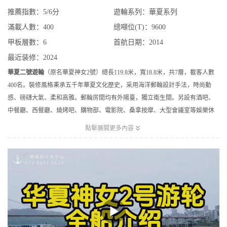
推薦指數：5/6分
遊輪系列：華夏系列
滿載人數：400
總噸位(T)：9600
甲板層數：6
首航日期：2014
最近装修：2024
華夏二號遊輪
（原名華夏神女2號）總長119.8米，寬18.8米，共7層，載客人數
400名。裝修風格秉承五千年華夏文化歷史，采用海洋郵輪設計手法，時尚動
感、磅礴大氣、柔和高雅。郵輪房間均有外陽臺，獨立衛生間。另設有酒吧、
中餐廳、西餐廳、燒烤吧、購物部、電影院、桑拿按摩、大型會議室等娛樂休
閑會所。在遊船上可動態、全方位地觀賞重慶兩江四岸美麗的夜景、江景、山

點擊展開更多內容
景，暢遊中國最奇秀、最雄偉、最集中的山水畫廊“長江三峽”。同時遊輪可承接
商務考察、婚慶、生日慶典、觀光旅遊等各類包船業務，為旅客安排旅遊行
程，讓旅客體驗、感悟、領略、盡享長江三峽的峽江峽谷、山水風情、人物古
跡、歷史文化......