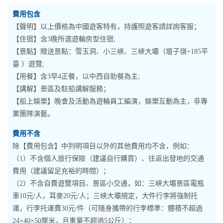
費用包含
【聲明】以上價格為中國遊客特有，持護照遊客請詳詢客服；
【住宿】含3晚所選遊輪房型住宿;
【景點】贈送景點：雪玉洞、小三峽、三峽大壩（壇子嶺+185平
臺 ）遊覽;
【用餐】含3早4正餐，以中西自助餐為主;
【講解】景區及駐船講解服務；
【船上娛樂】晚會及活動為遊輪員工編演，娛樂互動為主，非專
業團隊演藝。
費用不含
除【費用包含】中列明項目以外的其他費用均不含，例如：
（1）不含個人旅行保險（建議自行購買）、往返出發地的交通
費用（建議留足充裕的時間）；
（2）不含自費遊覽項目、景區小交通，如：三峽大壩景區電瓶
車10元/人，耳麥20元/人；三峽大壩規定，大件行李將強制托
運，行李托運費30元/件（可隨身攜帶的行李標準：體積不超過
24×40×50厘米，且重量不超過5公斤）；