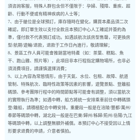
須咨詢客服，特殊人群包含但不僅限于：孕婦、殘障、重疾、超
齡、行動不便或有精神疾病的人士等；
7、由于艙位是全球預訂，庫存隨時在變化，購買本產品須二次
確認，即訂單生效以支付全款且本預訂中心人工確認并簽約為
準，僅付款不代表預訂成功。如遇該航次該房型售罄，可更換房
型/航期/遊輪/退款，退款于工作日內進行，敬請理解；
8、景區工作人員可能會推銷當地特產（如：茶葉、糕點、魚
干、跑山雞、照片等），此項目非本行程指定購物場所，也非必
須消費項目，請謹慎選擇消費；
9、以上內容為常態情形，由于天氣、水位、包租、故障、航道
管制、特殊航次、臨時性政策等因素的影響，遊覽景點、登離船
碼頭、參考團隊行程中的時間節點等可能會有調整，須以當航次
的實際執行為準；如遇中轉，船方將統一安排乘車前往中轉碼頭
登/離船，請積極配合中轉安排。重慶段一般是在涪陵/豐都/萬州/
奉節等碼頭中轉，湖北段一般是在巴東/歸州/秭歸/荊州/岳陽/九江
等碼頭中轉，以上調整無額外補償。本預訂中心不接受因以上情
形要求退費的申請，介意者慎拍。