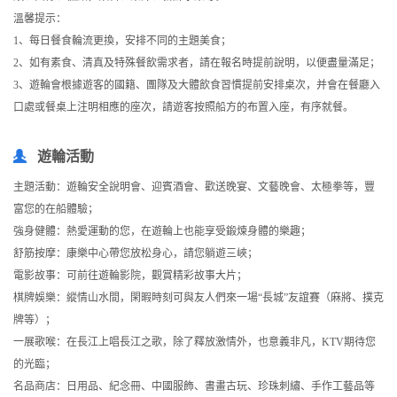
溫馨提示：
1、每日餐食輪流更換，安排不同的主題美食；
2、如有素食、清真及特殊餐飲需求者，請在報名時提前說明，以便盡量滿足；
3、遊輪會根據遊客的國籍、團隊及大體飲食習慣提前安排桌次，并會在餐廳入
口處或餐桌上注明相應的座次，請遊客按照船方的布置入座，有序就餐。
遊輪活動
主題活動：遊輪安全說明會、迎賓酒會、歡送晚宴、文藝晚會、太極拳等，豐
富您的在船體驗；
強身健體：熱愛運動的您，在遊輪上也能享受鍛煉身體的樂趣；
舒筋按摩：康樂中心帶您放松身心，請您躺遊三峽；
電影故事：可前往遊輪影院，觀賞精彩故事大片；
棋牌娛樂：縱情山水間，閑暇時刻可與友人們來一場“長城”友誼賽（麻將、撲克
牌等）；
一展歌喉：在長江上唱長江之歌，除了釋放激情外，也意義非凡，KTV期待您
的光臨；
名品商店：日用品、紀念冊、中國服飾、書畫古玩、珍珠刺繡、手作工藝品等