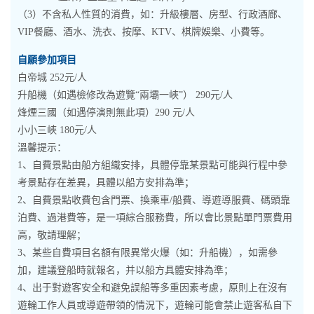
（3）不含私人性質的消費，如：升級樓層、房型、行政酒廊、
VIP餐廳、酒水、洗衣、按摩、KTV、棋牌娛樂、小費等。
自願參加項目
白帝城 252元/人
升船機（如遇檢修改為遊覽“兩壩一峽”） 290元/人
烽煙三國（如遇停演則無此項）290 元/人
小小三峽 180元/人
溫馨提示：
1、自費景點由船方組織安排，具體停靠某景點可能與行程中參
考景點存在差異，具體以船方安排為準；
2、自費景點收費包含門票、換乘車/船費、導遊導服費、碼頭靠
泊費、過港費等，是一項綜合服務費，所以會比景點單門票費用
高，敬請理解；
3、某些自費項目名額有限異常火爆（如：升船機），如需參
加，建議登船時就報名，并以船方具體安排為準；
4、出于對遊客安全和避免誤船等多重因素考慮，原則上在沒有
遊輪工作人員或導遊帶領的情況下，遊輪可能會禁止遊客私自下