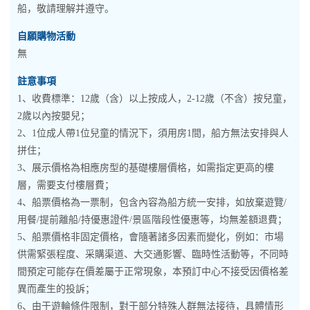
船，敬請理解并遵守。
自願購物活動
無
註意事項
1、收費標準：12歲（含）以上按成人，2-12歲（不含）按兒童，
2歲以內按嬰兒；
2、1位成人帶1位兒童的情況下，須用房1間，船方無法安排與人
拼住；
3、展示價格為相應房型的基礎樓層價格，如需指定更高的樓
層，需要支付樓層費；
4、船票價格為一票制，包含內容為船方統一安排，如放棄遊覽/
用餐/提前離船/持優惠證件/景區階段性優惠等，均無差額退費；
5、船票價格非固定價格，會隨著諸多因素而變化，例如：市場
供需緊張程度、采購渠道、大交通影響、臨時性活動等，不同時
間預定可能存在價差屬于正常現象，本預訂中心不接受因價格差
異而產生的投訴；
6、由于遊輪條件限制，對于部分特殊人群無法接待，具體情形