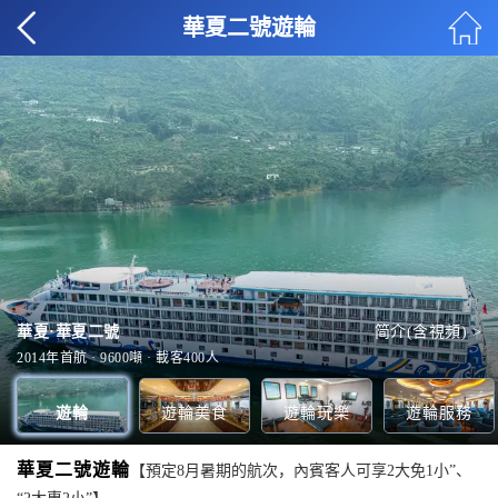
華夏二號遊輪
華夏·華夏二號
简介(含視頻) >
2F自助餐廳
健身房
多功能廳
-1層船員甲板
全部美食 >
全部玩樂 >
全部服務 >
全部甲板 >
2014年首航 · 9600噸 · 載客400人
遊輪
遊輪美食
遊輪玩樂
遊輪服務
華夏二號遊輪
【預定8月暑期的航次，內賓客人可享2大免1小”、