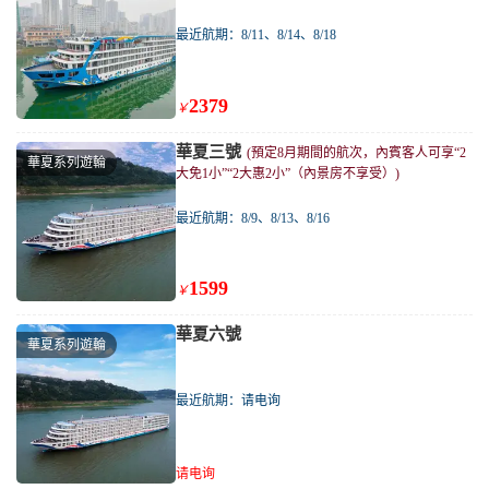
最近航期：8/11、8/14、8/18
2379
￥
華夏三號
(預定8月期間的航次，內賓客人可享“2
華夏系列遊輪
大免1小”“2大惠2小”（內景房不享受）)
最近航期：8/9、8/13、8/16
1599
￥
華夏六號
華夏系列遊輪
最近航期：请电询
请电询