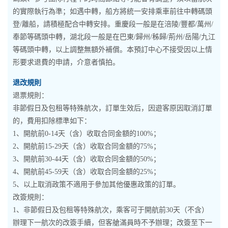
的實際執行為準；如遇中轉，船方將統一安排乘車前往中轉碼頭
登/離船，請積極配合中轉安排。重慶段一般是在涪陵/豐都/萬州/
奉節等碼頭中轉，湖北段一般是在巴東/歸州/秭歸/荊州/岳陽/九江
等碼頭中轉，以上調整無額外補償。本預訂中心不接受因以上情
形要求退費的申請，介意者慎拍。
退改規則
退票規則：
非節假日及包租等特殊航次，訂單生效后，因遊客原因取消訂單
的，費用扣除標準如下：
1、開航前0-14天（含）收取合同金額的100%；
2、開航前15-29天（含）收取合同金額的75%；
3、開航前30-44天（含）收取合同金額的50%；
4、開航前45-59天（含）收取合同金額的25%；
5、以上取消政策不適用于參加其他優惠政策的訂單。
改簽規則：
1、非節假日及包租等特殊航次，乘客可于開航前30天（不含）
辦理下一航次的改簽手續，但客艙滿員時不予辦理；改簽至下一