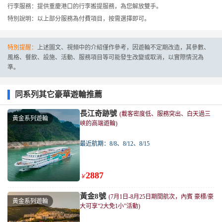
行李服務：提供重慶港口的行李搬提服務，為您解放雙手。
特別說明：以上部分服務為付費項目，按需選擇即可。
特別提醒：
上述圖文、視頻中的介紹僅作參考，因遊輪不定期改造，其參數、
風格、餐飲、設施、活動、服務項目等可能發生改變或取消，以實際情況為
準。
同系列其它豪華遊輪推薦
長江奇跡號
(載客密度低、服務突出、白天過三
黃金系列遊輪
峽的高端遊輪)
最近航期：8/8、8/12、8/15
2887
￥
黃金8號
(7月1日-8月25日期間航次，內賓 豪標/豪
黃金系列遊輪
大可享“2大免1小”活動)