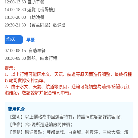
12:00-13:30 自助午餐
14:00-18:30 遊覽【岳陽樓】
18:30-20:00 自助晚餐
20:30-21:30 【賓主同樂】歡送會
第6天
早餐
07:00-08:15 自助早餐
08:30-09:30 離船，結束行程!
提示：
1、以上行程可能因水文、天氣、航道等原因而進行調整，最終行程
以輪司實際安排為準。
2、由于水文、天氣、航道等原因，遊輪可能調整為荊州/岳陽/九江
港離船，敬請諒解并配合輪司中轉。
費用包含
【聲明】以上價格為中國遊客特有，持護照遊客請詳詢客服；
【住宿】含5晚所選遊輪房間住宿；
【景點】贈送景點：豐都鬼城、白帝城、神農溪、三峽大壩：壇