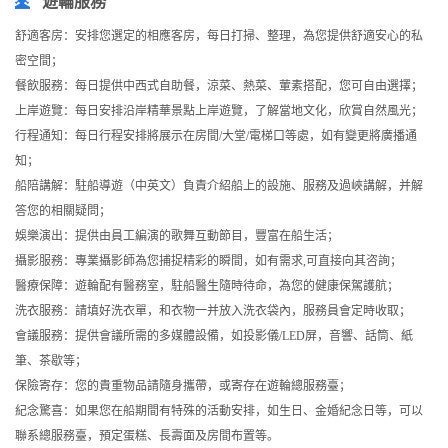
遊輪服務
舒適客房：安排您選定的相應客房，每日打掃、整理，為您提供舒適安心的私
密空間；
餐飲服務：每日提供中西式自助餐，涼菜、熱菜、葷素搭配，您可自由選擇；
上岸遊覽：每日安排沿岸精華景點上岸遊覽，了解當地文化，欣賞自然風光；
行程通知：每日行程安排將展示在房間/大堂/電梯口等處，如有變更將廣播通
知；
船陪講解：駐船導遊（中英文）負責介紹船上的設施、服務及過峽講解，并解
答您的相關疑問；
娛樂演出：提供由員工編演的歌舞互動節目，豐富在船生活；
攝影服務：專業攝影師為您捕捉精彩的瞬間，如有需求,可直接向其咨詢；
醫療保障：遊輪配有醫務室，駐船醫生隨時待命，為您的健康保駕護航；
洗衣服務：請填好洗衣單，和衣物一并放入洗衣袋內，服務員會定時收取；
會議服務：提供會議所需的多媒體設備，如投影儀/LED屏，音響、話筒、紙
筆、茶歇等；
保險寄存：您的貴重物品請隨身攜帶，或寄存在遊輪總服務臺；
紀念驚喜：如果您在船期間有特殊的活動安排，如生日、金婚紀念日等，可以
聯系總服務臺，預定蛋糕、長壽面及房間布置等。