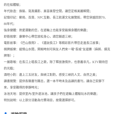
的在船體驗；
年代妝造：換裝、寫真攝影、美容美發空間，讓您定格美麗瞬間；
記憶印記：郵局、百貨、NPC互動、長江航運文化展覽館，帶您穿越回到70、
80年代；
強身健體：熱愛運動的您，在遊輪上也能享受鍛煉身體的樂趣；
舒筋按摩：康樂中心帶您放松身心，請您躺遊三峽；
電影故事：《巴山夜雨》、《還說長江》等精彩影片帶您走進長江故事；
棋牌娛樂：縱情山水間，閑暇時刻可與友人們來一場“長城”友誼賽（麻將、撲克
牌等）；
一展歌喉：在長江上唱長江之歌，除了釋放激情外，也意義非凡，KTV期待您
的光臨；
酒吧小酌：邀上三五好友，與峽江對酌，感受三峽的人文、自然之美；
讀書閱覽：提供各類書刊雜志，選一本平時未及品讀的書刊，讓自己安靜下
來，享受難得的寧靜時光；
泳池天地：提供室內/室外遊泳池，讓孩子們在遊輪上體驗玩水的樂趣；
特別說明：以上部分活動為付費項目，按需選擇即可。