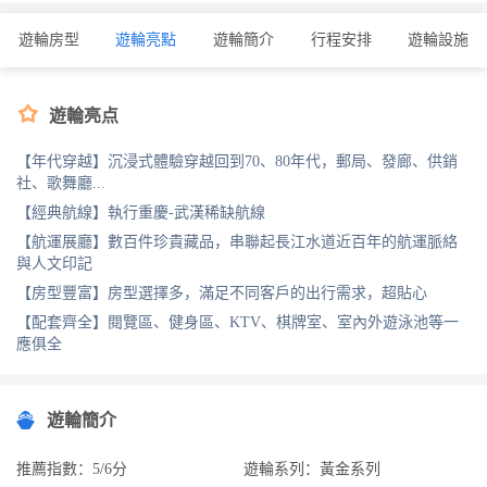
遊輪房型
遊輪亮點
遊輪簡介
行程安排
遊輪設施

遊輪亮点
【年代穿越】沉浸式體驗穿越回到70、80年代，郵局、發廊、供銷
社、歌舞廳...
【經典航線】執行重慶-武漢稀缺航線
【航運展廳】數百件珍貴藏品，串聯起長江水道近百年的航運脈絡
與人文印記
【房型豐富】房型選擇多，滿足不同客戶的出行需求，超貼心
【配套齊全】閱覽區、健身區、KTV、棋牌室、室內外遊泳池等一
應俱全
遊輪簡介
推薦指數：5/6分
遊輪系列：黃金系列