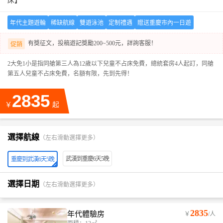
床】
年代主題遊輪
稀缺航線
雙遊泳池
定制禮遇
贈送重慶市內一日遊
有獎征文，投稿遊記獎勵200~500元，詳詢客服！
促銷
2大免1小是指同艙第三人為12歲以下兒童不占床免費，總統套房4人起訂，同艙
第五人兒童不占床免費，名額有限，先到先得！
2835
￥
起
選擇航線
（左右滑動選擇更多）
武漢到重慶6天5晚
重慶到武漢6天5晚
選擇日期
（左右滑動選擇更多）
2835
年代體驗房
￥
/人