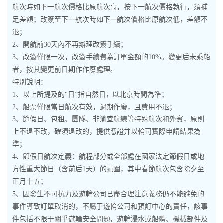
航次時如下一航次價格比原航次高，按下一航次價格執行，須補
足差額；改簽至下一航次時如下一航次價格比原航次低，差額不
退；
2、開航前30天內不再辦理改簽手續；
3、改簽僅限一次，改簽手續費為訂單金額的10%。變更后未乘船
者，按其變更前日期作作廢處理。
特別說明：
1、以上所提及的“日”指自然日，以北京時間為準；
2、船票僅限當日航次有效，過期作廢，且費用不退；
3、節假日、包租、團隊、非渝宜航線等特殊航次和外賓，原則
上不退不改，確須退改的，提供憑證并以輪司實際申請結果為
準；
4、節假日航次定義：航程部分或全部處在國家法定節假日或地
方性重大節日（含前后1天）的范圍，其中春節航次包含除夕至
正月十五；
5、因發生不可抗力及遊輪公司已盡合理注意義務仍不能避免的
事件導致訂單取消的，不屬于遊輪公司和預訂中心的責任，該事
件包括不限于關乎遊輪安全問題，遊輪浸水或船體、機械部件及