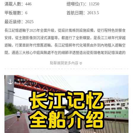
滿載人數：446
總噸位(T)：11250
甲板層數：6
首航日期：2013.5
最近装修：2025
長江記憶遊輪于2025年全面升級，從設計風格到設施設備，從行程特色到餐食
安排，從主題影像到沉浸式演藝等，都進行了全新蝶變，是長江三峽年代穿越
遊輪，行業首創年代懷舊遊輪。長江記憶將年代化場景由外到內地植入遊輪空
間，通過三大核心中庭與無處不在的細節滲透營造出從街頭巷尾到記憶深處的
年代青春氛圍體驗，將貫穿年代記憶的重點事件活態化打造為演藝主題故事

點擊展開更多內容
線，為賓客精心準備一場身心震撼的時光之旅。在這里，有一座裝滿回憶的老
郵局，賓客可以看到斑駁的郵箱、泛黃的信箋，八分錢的郵票；一座琳瑯的供
銷社，陳列著記憶里的肥皂、搪瓷杯、火柴盒與最甜的彩色糖果；還有年代特
色主題美容美發室、歌舞廳，復原青春記憶里的生活場景；一句“同志，你好！”
讓賓客瞬間穿越時空......