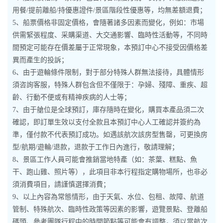
用餐/提前離船/持優惠證件/景區階段性優惠等，均無差額退費；
5、船票價格非固定價格，會隨著諸多因素而變化，例如：市場
供需緊張程度、采購渠道、大交通影響、臨時性活動等，不同時
間預定可能存在價差屬于正常現象，本預訂中心不接受因價格差
異而產生的投訴；
6、由于遊輪條件限制，對于部分特殊人群無法接待，具體情形
須咨詢客服，特殊人群包含但不僅限于：孕婦、殘障、重疾、超
齡、行動不便或有精神疾病的人士等；
7、由于艙位是全球預訂，庫存隨時在變化，購買本產品須二次
確認，即訂單生效以支付全款且本預訂中心人工確認并簽約為
準，僅付款不代表預訂成功。如遇該航次該房型售罄，可更換房
型/航期/遊輪/退款，退款于工作日內進行，敬請理解；
8、景區工作人員可能會推銷當地特產（如：茶葉、糕點、魚
干、跑山雞、照片等），此項目非本行程指定購物場所，也非必
須消費項目，請謹慎選擇消費；
9、以上內容為常態情形，由于天氣、水位、包租、故障、航道
管制、特殊航次、臨時性政策等因素的影響，遊覽景點、登離船
碼頭、參考團隊行程中的時間節點等可能會有調整，須以當航次