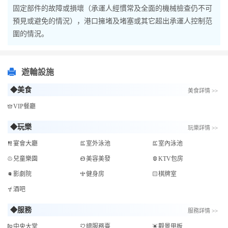
固定部件的故障或損壞（承運人經慣常及全面的機械檢查仍不可
預見或避免的情況），港口擁堵及堵塞或其它超出承運人控制范
圍的情況。
遊輪設施
◆美食
美食詳情 >>
VIP餐廳
◆玩樂
玩樂詳情 >>
宴會大廳
室外泳池
室內泳池
兒童樂園
美容美發
KTV包房
影劇院
健身房
棋牌室
酒吧
◆服務
服務詳情 >>
中央大堂
總服務臺
觀景甲板