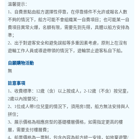
溫馨提示：
1、自費景點由船方選擇性停靠，在停靠條件不允許或報名人數
不夠的情況下，船方可能不會組織某一自費項目；也可能某一自
費項目異常火爆，名額有限，需要先到先得，具體以船方安排為
準；
2、出于對遊客安全和避免誤船等多重因素考慮，原則上在沒有
遊輪工作人員或導遊帶領的情況下，遊輪禁止遊客私自下船。
自願購物活動
無
註意事項
1、收費標準：12歲（含）以上按成人，2-12歲（不含）按兒童，
2歲以內按嬰兒；
2、1位成人帶1位兒童的情況下，須用房1間，船方無法安排與人
拼住；
3、展示價格為相應房型的基礎樓層價格，如需指定更高的樓
層，需要支付樓層費；
4、船票價格為一票制，包含內容為船方統一安排，如放棄遊覽/