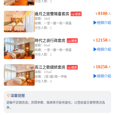
可住人数：2
8100
歲月之旅雙陽臺套房
￥
/人
vip禮遇
面積：34㎡
視頻介紹
結構：一室一廳一衛一陽臺
可住人数：2
12150
時代之浪行政套房
￥
/人
vip禮遇
面積：65㎡
視頻介紹
結構：一室一廳一衛一陽臺
可住人数：2
10250
長江之歌總統套房
￥
/人
vip禮遇
面積：135㎡
視頻介紹
結構：2室1廳2衛一甲板
可住人数：4

溫馨提醒
遊輪不定期改造，房間參數、風格等可能有變化，以登船當日實際情況為
準。