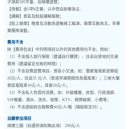
子嶺和185平臺、岳陽樓遊覽；
【用餐】含5早8正餐，以中西自助餐為主;
【講解】景區及駐船講解服務；
【船上娛樂】晚會及活動為遊輪員工編演，娛樂互動為主，非專
業團隊演藝。
費用不含
除【費用包含】中列明項目以外的其他費用均不含，例如：
（1）不含個人旅行保險（建議自行購買）、往返出發地的交通
費用（建議留足充裕的時間）；
（2）不含自費遊覽項目、景區小交通，如：豐都鬼城索道單程
20元/人、往返35 元/人（索道停運期間改為電瓶車）；三峽大壩
景區電瓶車10元/人，耳麥20元/人；
（3）不含私人性質的消費，如：升級樓層、房型、行政酒廊、
VIP餐廳、酒水、洗衣、按摩、KTV、棋牌娛樂、小費等；
（4）不含遊船綜合服務費60元/人/晚（隨船款支付）。
自願參加項目
烽煙三國（如遇停演則無此項） 290元/人