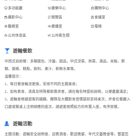
多功能廳
康樂中心
購物中心
攝影中心
閱覽區
會議室
醫務室
廣播室
電梯
公共休息區
公共衛生間
遊輪餐飲
中西式自助餐：多類面包、冷盤、甜品，中式涼菜、熱菜、湯品、米飯、粥
類、面條、糕點，飲料、果汁、新鮮水果等。
溫馨提示：
1、每日餐食輪流更換，安排不同的主題美食；
2、如有素食、清真及特殊餐飲需求者，請在報名時提前說明，以便盡量滿足；
3、遊輪會根據遊客的國籍、團隊及大體飲食習慣提前安排桌次，并會在餐廳入
口處或餐桌上注明相應的座次，請遊客按照船方的布置入座，有序就餐。
遊輪活動
主題活動：遊輪安全說明會、迎賓酒會、歡送晚宴、年代文藝晚會等，豐富您