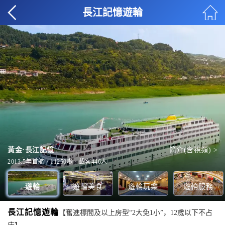
長江記憶遊輪
黃金·長江記憶
中西餐廳
简介(含視頻) >
全部美食 >
室內遊泳池
前臺大堂
甲板1
全部玩樂 >
全部服務 >
全部甲板 >
2013.5年首航 · 11250噸 · 載客446人
遊輪
遊輪美食
遊輪玩樂
遊輪服務
長江記憶遊輪
【奮進標間及以上房型“2大免1小”，12歲以下不占