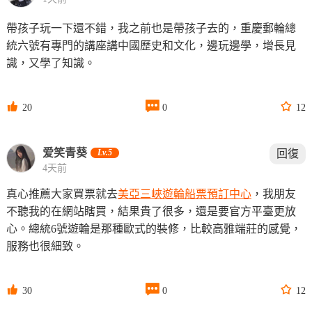
帶孩子玩一下還不錯，我之前也是帶孩子去的，重慶郵輪總
統六號有專門的講座講中國歷史和文化，邊玩邊學，增長見
識，又學了知識。



20
0
12
爱笑青葵
Lv.5
回復
4天前
真心推薦大家買票就去
美亞三峽遊輪船票預訂中心
，我朋友
不聽我的在網站瞎買，結果貴了很多，還是要官方平臺更放
心。總統6號遊輪是那種歐式的裝修，比較高雅端莊的感覺，
服務也很細致。



30
0
12