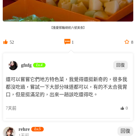
【重慶郵輪總統六號美食】



52
1
8
gfnfg
Lv.4
回復
還可以嘗嘗它們地方特色菜，我覺得還挺新奇的，很多我
都沒吃過，嘗試一下大部分味道都可以，有的不太合我胃
口，但是挺滿足的，出來一趟該吃還得吃。
7天前
 0
rehre
Lv.5
回復
1天前