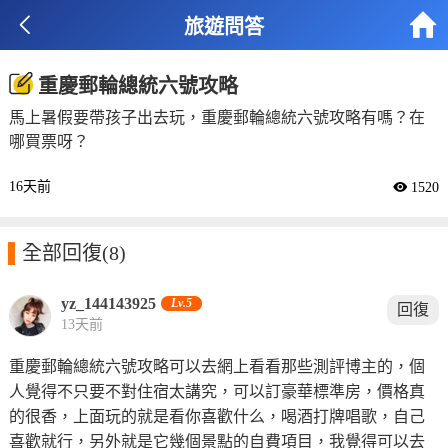


旅遊問答
重慶郵輪總統六號攻略
馬上暑假要帶孩子出去玩，重慶郵輪總統六號攻略有嗎？在
哪買票呀？
16天前
 1520

全部回復
(8)
yz_144143925
Lv.5
回復
13天前
重慶郵輪總統六號攻略可以去網上看看那些測評博主的，個
人覺得不只要不對住宿太講究，可以訂豪華標準房，價格真
的很香，上面玩的就是看你喜歡什么，喝酒打牌唱歌，自己
喜歡就行，另外就是它幾個景點的自費項目，我覺得可以去