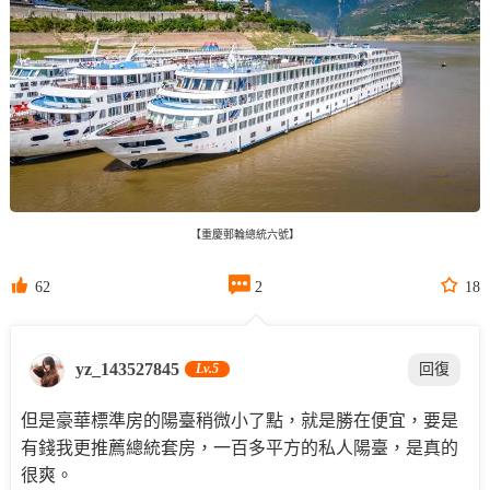
【重慶郵輪總統六號】



62
2
18
yz_143527845
Lv.5
回復
但是豪華標準房的陽臺稍微小了點，就是勝在便宜，要是
有錢我更推薦總統套房，一百多平方的私人陽臺，是真的
很爽。