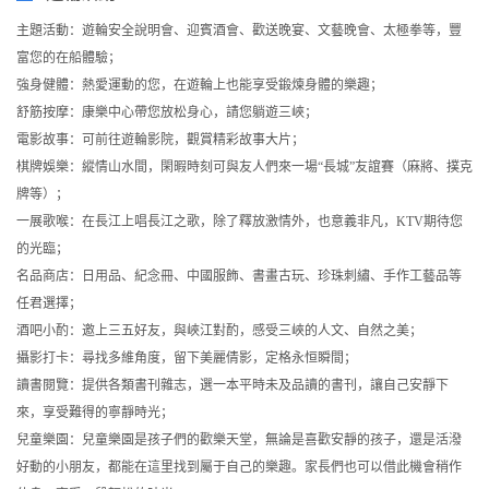
遊輪活動
主題活動：遊輪安全說明會、迎賓酒會、歡送晚宴、文藝晚會、太極拳等，豐
富您的在船體驗；
強身健體：熱愛運動的您，在遊輪上也能享受鍛煉身體的樂趣；
舒筋按摩：康樂中心帶您放松身心，請您躺遊三峽；
電影故事：可前往遊輪影院，觀賞精彩故事大片；
棋牌娛樂：縱情山水間，閑暇時刻可與友人們來一場“長城”友誼賽（麻將、撲克
牌等）；
一展歌喉：在長江上唱長江之歌，除了釋放激情外，也意義非凡，KTV期待您
的光臨；
名品商店：日用品、紀念冊、中國服飾、書畫古玩、珍珠刺繡、手作工藝品等
任君選擇；
酒吧小酌：邀上三五好友，與峽江對酌，感受三峽的人文、自然之美；
攝影打卡：尋找多維角度，留下美麗倩影，定格永恒瞬間；
讀書閱覽：提供各類書刊雜志，選一本平時未及品讀的書刊，讓自己安靜下
來，享受難得的寧靜時光；
兒童樂園：兒童樂園是孩子們的歡樂天堂，無論是喜歡安靜的孩子，還是活潑
好動的小朋友，都能在這里找到屬于自己的樂趣。家長們也可以借此機會稍作