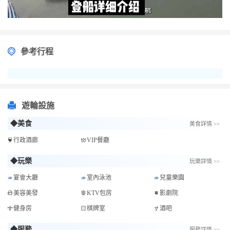
參考行程
遊輪設施
◆美食
美食詳情 >>
行政酒廊
VIP餐廳
◆玩樂
玩樂詳情 >>
宴會大廳
室內泳池
兒童樂園
美容美發
KTV包房
影劇院
健身房
棋牌室
酒吧