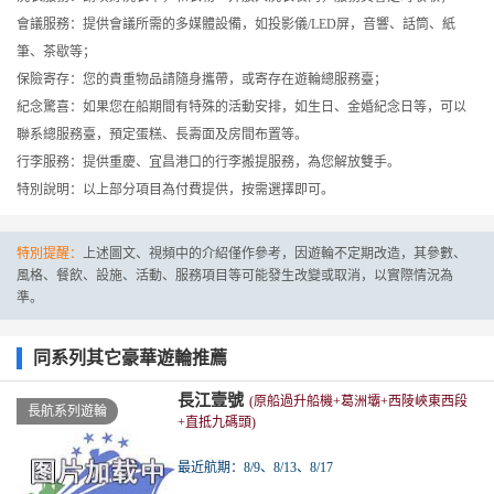
洗衣服務：請填好洗衣單，和衣物一并放入洗衣袋內，服務員會定時收取；
會議服務：提供會議所需的多媒體設備，如投影儀/LED屏，音響、話筒、紙
筆、茶歇等；
保險寄存：您的貴重物品請隨身攜帶，或寄存在遊輪總服務臺；
紀念驚喜：如果您在船期間有特殊的活動安排，如生日、金婚紀念日等，可以
聯系總服務臺，預定蛋糕、長壽面及房間布置等。
行李服務：提供重慶、宜昌港口的行李搬提服務，為您解放雙手。
特別說明：以上部分項目為付費提供，按需選擇即可。
特別提醒：
上述圖文、視頻中的介紹僅作參考，因遊輪不定期改造，其參數、
風格、餐飲、設施、活動、服務項目等可能發生改變或取消，以實際情況為
準。
同系列其它豪華遊輪推薦
長江壹號
(原船過升船機+葛洲壩+西陵峽東西段
長航系列遊輪
+直抵九碼頭)
4090
￥
最近航期：8/9、8/13、8/17