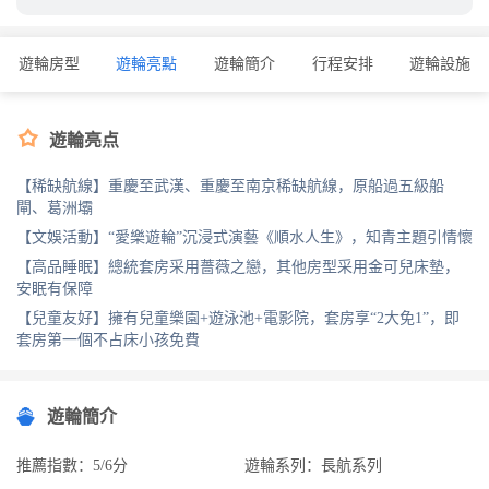
準。
遊輪房型
遊輪亮點
遊輪簡介
行程安排
遊輪設施

遊輪亮点
【稀缺航線】重慶至武漢、重慶至南京稀缺航線，原船過五級船
閘、葛洲壩
【文娛活動】“愛樂遊輪”沉浸式演藝《順水人生》，知青主題引情懷
【高品睡眠】總統套房采用薔薇之戀，其他房型采用金可兒床墊，
安眠有保障
【兒童友好】擁有兒童樂園+遊泳池+電影院，套房享“2大免1”，即
套房第一個不占床小孩免費
遊輪簡介
推薦指數：5/6分
遊輪系列：長航系列