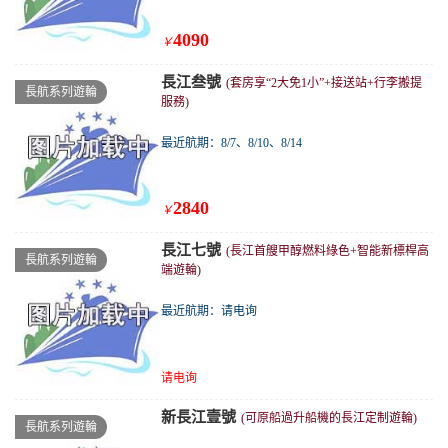
長江叁號
(套房享“2大免1小”+接送站+行李搬提
長航系列遊輪
服務)
最近航期：8/7、8/10、8/14
2840
￥
長江七號
(長江首艘甲醇燃料綠色+智能新標桿高
長航系列遊輪
端遊輪)
最近航期：请电询
请电询
新長江壹號
(可原船過升船機的長江定制遊輪)
長航系列遊輪
最近航期：请电询
请电询