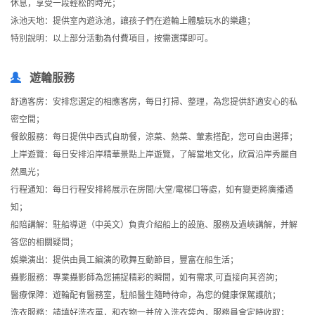
休息，享受一段輕松的時光；
泳池天地：提供室內遊泳池，讓孩子們在遊輪上體驗玩水的樂趣；
特別說明：以上部分活動為付費項目，按需選擇即可。
遊輪服務
舒適客房：安排您選定的相應客房，每日打掃、整理，為您提供舒適安心的私
密空間；
餐飲服務：每日提供中西式自助餐，涼菜、熱菜、葷素搭配，您可自由選擇；
上岸遊覽：每日安排沿岸精華景點上岸遊覽，了解當地文化，欣賞沿岸秀麗自
然風光；
行程通知：每日行程安排將展示在房間/大堂/電梯口等處，如有變更將廣播通
知；
船陪講解：駐船導遊（中英文）負責介紹船上的設施、服務及過峽講解，并解
答您的相關疑問；
娛樂演出：提供由員工編演的歌舞互動節目，豐富在船生活；
攝影服務：專業攝影師為您捕捉精彩的瞬間，如有需求,可直接向其咨詢；
醫療保障：遊輪配有醫務室，駐船醫生隨時待命，為您的健康保駕護航；