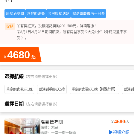
小”】
原船過雙閘
含登船晚餐
套房贈接送站
贈送重慶市內一日遊
①有獎征文，投稿遊記獎勵200~500元，詳詢客服！
促銷
②8月1日-9月28日期間航次，所有房型享受“2大免1小”（外籍兒童不享
受 ）。
4680
￥
起
選擇航線
（左右滑動選擇更多）
重慶到武漢6天5晚
武漢到重慶6天5晚
重慶到武漢6天5晚【特殊行程】
武漢到
選擇日期
（左右滑動選擇更多）
4680
陽臺標準間
￥
/人
面積：23㎡
視頻介紹
結構：一室一衛一陽臺