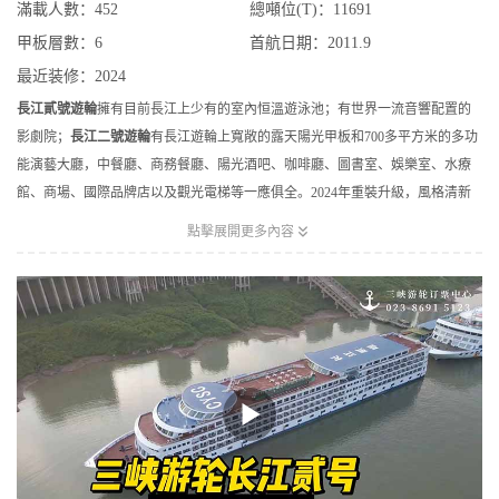
滿載人數：452
總噸位(T)：11691
甲板層數：6
首航日期：2011.9
最近装修：2024
長江貳號遊輪
擁有目前長江上少有的室內恒溫遊泳池；有世界一流音響配置的
影劇院；
長江二號遊輪
有長江遊輪上寬敞的露天陽光甲板和700多平方米的多功
能演藝大廳，中餐廳、商務餐廳、陽光酒吧、咖啡廳、圖書室、娛樂室、水療
館、商場、國際品牌店以及觀光電梯等一應俱全。2024年重裝升級，風格清新
典雅、色彩明亮宜人，全船床墊升級為金可兒，行程一價全含，餐食升級，以

點擊展開更多內容
康養文化為主題，為遊客休閑度假創造優美舒適的環境。遊輪的行程活動安排
將更加豐富多彩，國內高消費人群將不用漂洋過海就能享受到如海上郵輪般的
高品質服務。