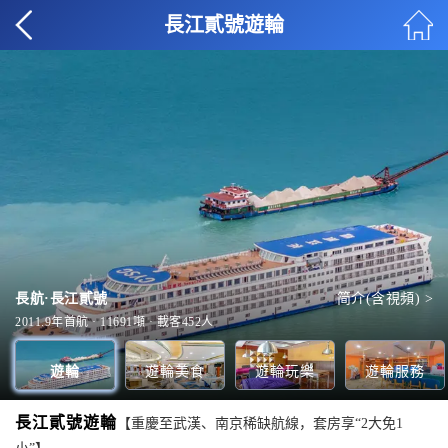
長江貳號遊輪
皇朝餐廳（主餐廳）
攝影中心
全部美食 >
全部服務 >
長航·長江貳號
休閑茶社
简介(含視頻) >
全部玩樂 >
1F-主甲板
全部甲板 >
2011.9年首航 · 11691噸 · 載客452人
遊輪
遊輪美食
遊輪玩樂
遊輪服務
長江貳號遊輪
【重慶至武漢、南京稀缺航線，套房享“2大免1