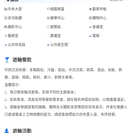
◆服務
服務詳情 >>
中央大堂
總服務臺
觀景甲板
多功能廳
康樂中心
購物中心
攝影中心
閱覽區
會議室
醫務室
廣播室
電梯
公共休息區
公共衛生間
遊輪餐飲
中西式自助餐：多類面包、冷盤、甜品，中式涼菜、熱菜、湯品、米飯、粥
類、面條、糕點，飲料、果汁、新鮮水果等。
溫馨提示：
1、每日餐食輪流更換，安排不同的主題美食；
2、如有素食、清真及特殊餐飲需求者，請在報名時提前說明，以便盡量滿足；
3、遊輪會根據遊客的國籍、團隊及大體飲食習慣提前安排桌次，并會在餐廳入
口處或餐桌上注明相應的座次，請遊客按照船方的布置入座，有序就餐。