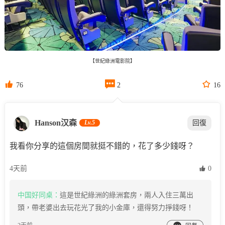
【世紀綠洲電影院】



76
2
16
Hanson汉森
Lv.5
回復
我看你分享的這個房間就挺不錯的，花了多少錢呀？
4天前
 0
中国好同桌：
這是世紀綠洲的綠洲套房，兩人入住三萬出
頭，帶老婆出去玩花光了我的小金庫，還得努力掙錢呀！