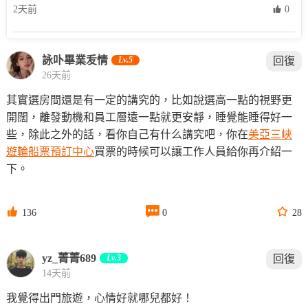
2天前
 0
詠卟畢業叐情
Lv.5
回復
26天前
其實選房間還是有一定的講究的，比如說選高一點的視野更
開闊，離發動機和員工層遠一點就更安靜，睡覺能睡得好一
些，除此之外的話，看你自己有什么講究吧，你在
美亞三峽
遊輪船票預訂中心
買票的時候可以讓工作人員給你再介紹一
下。



136
0
28
yz_菁菁689
Lv.3
回復
14天前
我覺得出門旅遊，心情好就哪兒都好！