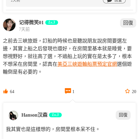

2天前
记得微笑01
Lv.3
回復
7天前
之前去三峽旅遊，訂船的時候也是聽說朋友說房間要選左
邊，其實上船之后發現也還好，在房間里基本就是睡覺，要
想視野好，就往高了選，不過船上玩的實在是太多了，根本
不想呆在房間里，認真在
美亞三峽遊輪船票預定官網
選個遊
輪倒是有必要的。



64
1
20
Hanson汉森
Lv.3
回復
我其實也是這樣想的，房間里根本呆不住。